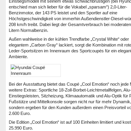
Einstiegsmodell mit seinem etwas schwachbrüstigen (bei Hyund
entschied man sich lieber für die Vokabel „sparsam“) 2,0-Liter-
Benzinmotor, der 143 PS leistet und den Sportler auf eine
Höchstgeschwindigkeit von immerhin Außendienstler-Diesel-wü
208 km/h treibt.
Dabei liegt der Gesamtverbrauch bei moderaten
Litern Normalbenzin.
Außen wahlweise in der kühlen Trendfarbe „Crystal White“ oder
elegantem „Carbon Gray“ lackiert, sorgt die Kombination mit rot
Leder-Sportsitzen im Innenraum des Sportcoupés für ein elegan
Ambiente.
Bei der Ausstattung bietet das Coupé „Cool Emotion“ noch jede
weitere Extras: Sportliche 18-Zoll-Borbet-Leichtmetallfelgen, Alu-
Einstiegsleisten, Sitzheizung, Klimaautomatik und Alu-Optik für 
Fußstütze und Mittelkonsole sorgen nicht nur für mehr Dynamik
sondern ergeben für den Kunden außerdem einen Preisvorteil v
2.600 Euro.
Die Edition „Cool Emotion“ ist auf 100 Einheiten limitiert und kost
25.990 Euro.