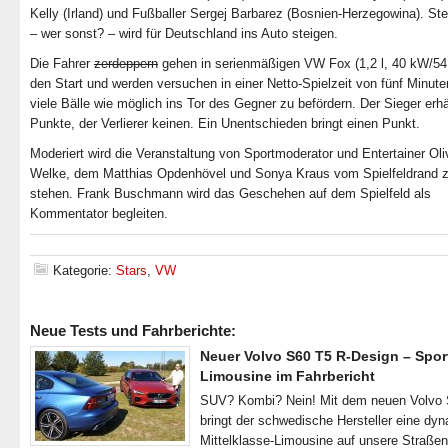
Kelly (Irland) und Fußballer Sergej Barbarez (Bosnien-Herzegowina). St
– wer sonst? – wird für Deutschland ins Auto steigen.
Die Fahrer
zerdeppern
gehen in serienmäßigen VW Fox (1,2 l, 40 kW/54
den Start und werden versuchen in einer Netto-Spielzeit von fünf Minute
viele Bälle wie möglich ins Tor des Gegner zu befördern. Der Sieger erhäl
Punkte, der Verlierer keinen. Ein Unentschieden bringt einen Punkt.
Moderiert wird die Veranstaltung von Sportmoderator und Entertainer Oli
Welke, dem Matthias Opdenhövel und Sonya Kraus vom Spielfeldrand z
stehen. Frank Buschmann wird das Geschehen auf dem Spielfeld als
Kommentator begleiten.
Kategorie:
Stars
,
VW
Neue Tests und Fahrberichte:
Neuer Volvo S60 T5 R-Design – Spor
Limousine im Fahrbericht
SUV? Kombi? Nein! Mit dem neuen Volvo
bringt der schwedische Hersteller eine dy
Mittelklasse-Limousine auf unsere Straße