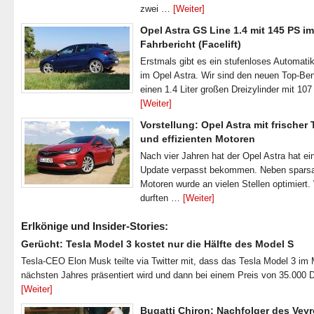
zwei …
[Weiter]
Opel Astra GS Line 1.4 mit 145 PS im
Fahrbericht (Facelift)
Erstmals gibt es ein stufenloses Automatik
im Opel Astra. Wir sind den neuen Top-Ben
einen 1.4 Liter großen Dreizylinder mit 1
[Weiter]
Vorstellung: Opel Astra mit frischer
und effizienten Motoren
Nach vier Jahren hat der Opel Astra hat ei
Update verpasst bekommen. Neben spar
Motoren wurde an vielen Stellen optimiert.
durften …
[Weiter]
Erlkönige und Insider-Stories:
Gerücht: Tesla Model 3 kostet nur die Hälfte des Model S
Tesla-CEO Elon Musk teilte via Twitter mit, dass das Tesla Model 3 im
nächsten Jahres präsentiert wird und dann bei einem Preis von 35.000 
[Weiter]
Bugatti Chiron: Nachfolger des Veyr