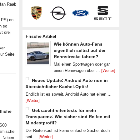
efan Raab
 PS) an
n so
t drei
Frische Artikel
Wie können Auto-Fans
ver
eigentlich selbst auf der
ur Seite
Rennstrecke fahren?
Mal einen Sportwagen oder gar
einen Rennwagen über …
[Weiter]
Neues Update: Android Auto nun in
übersichtlicher Kachel-Optik!
Endlich ist es soweit, Android Auto hat einen …
[Weiter]
Gebrauchtreifentests für mehr
tliche
Transparenz: Wie sicher sind Reifen mit
Mindestprofil?
 S60
Der Reifenkauf ist keine einfache Sache, doch
namische
seit …
[Weiter]
n. Neben