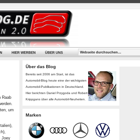
N
HIER WERBEN
ÜBER UNS
Über das Blog
Bereits seit 2006 am Start, ist das
Automobil-Blog heute eine der wichtigsten
Automobil-Publikationen in Deutschland.
Hier berichten Daniel Przygoda und Robert
n Raab
Krippgans über alle Automobil-Neuheiten.
werden.
eten, um
Marken
talien),
h),
, Joey