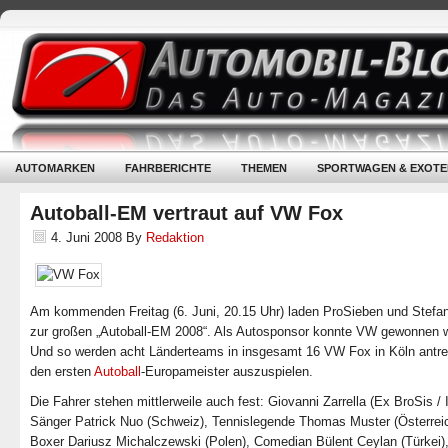
AUTOMARKEN
FAHRBERICHTE
THEMEN
SPORTWAGEN & EXOTE
Autoball-EM vertraut auf VW Fox
4. Juni 2008
By
Redaktion
Am kommenden Freitag (6. Juni, 20.15 Uhr) laden ProSieben und Stefa
zur großen „Autoball-EM 2008“. Als Autosponsor konnte VW gewonnen 
Und so werden acht Länderteams in insgesamt 16 VW Fox in Köln antr
den ersten
Autoball
-Europameister auszuspielen.
Die Fahrer stehen mittlerweile auch fest
: Giovanni Zarrella (Ex BroSis / I
Sänger Patrick Nuo (Schweiz), Tennislegende Thomas Muster (Österreic
Boxer Dariusz Michalczewski (Polen), Comedian Bülent Ceylan (Türkei)