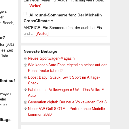
Ein neuer Reifen für Autos mit richtig viel Power.
…
[Weiter]
lgers
Allround-Sommerreifen: Der Michelin
der
CrossClimate +
le Beach,
ANZEIGE: Ein Sommerreifen, der auch bei Eis
und …
[Weiter]
er?
ter (981)
d es Zeit
Neueste Beiträge
n Jahr …
Neues Sportwagen-Magazin
Wie können Auto-Fans eigentlich selbst auf der
Rennstrecke fahren?
Boost Baby! Suzuki Swift Sport im Alltags-
lbst auf
Check
Fahrbericht: Volkswagen e-Up! – Das Volks-E-
nwagen
Auto
eler
Generation digital: Der neue Volkswagen Golf 8
muss.
Neuer VW Golf 8 GTE – Performance-Modelle
kommen 2020
lltags-