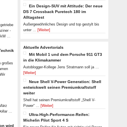
Ein Design-SUV mit Attitude: Der neue
DS 7 Crossback Puretech 180 im
Alltagstest
Außergewöhnliches Design und top gestylt bis
getriebe
unter …
[Weiter]
ziner -
07 kW …
Aktuelle Advertorials
 Technik
Mit Mobil 1 und dem Porsche 911 GT3
in die Klimakammer
n großes
Autoblogger-Kollege Jens Stratmann soll ja …
samen
[Weiter]
 Wir
Neue Shell V-Power Generation: Shell
entwickwelt seinen Premiumkraftstoff
weiter
Shell hat seinen Premiumkraftstoff „Shell V-
 März
Power“ …
[Weiter]
Dollar …
Ultra-High-Performance-Reifen:
Michelin Pilot Sport 4 S
on wird