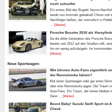
noch schneller
Ein erstes Bild des Bugatti Veyron-Nachfo
wurde nun erstmals geleaked! Chiron soll 
Nachfolger heißen, der vermutlich in Pebb
…
[Weiter]
Porsche Boxster 2016 als Vierzylind
Da die dritte Generation des Porsche Boxs
bereits seit 2012 auf den Straßen rollt, wir
ihn ein wenig aufzubügeln. Im kommende
[Weiter]
Neue Sportwagen:
Wie können Auto-Fans eigentlich se
der Rennstrecke fahren?
Mal einen Sportwagen oder gar einen Ren
über eine Rennstrecke jagen: Der Traum vi
Auto-Fans. Ein Traum, der keiner bleiben 
Denn …
[Weiter]
Boost Baby! Suzuki Swift Sport im A
Check