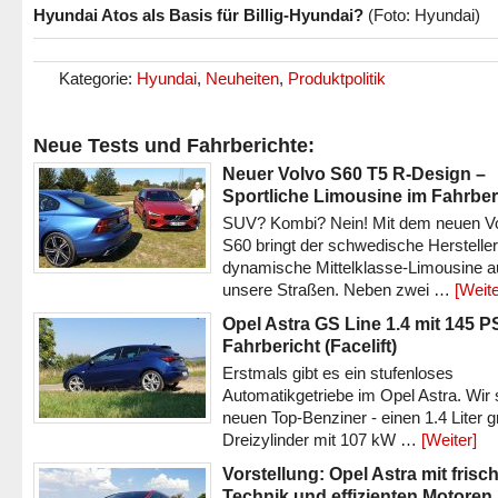
Hyundai Atos als Basis für Billig-Hyundai?
(Foto: Hyundai)
Kategorie:
Hyundai
,
Neuheiten
,
Produktpolitik
Neue Tests und Fahrberichte:
Neuer Volvo S60 T5 R-Design –
Sportliche Limousine im Fahrber
SUV? Kombi? Nein! Mit dem neuen V
S60 bringt der schwedische Hersteller
dynamische Mittelklasse-Limousine a
unsere Straßen. Neben zwei …
[Weite
Opel Astra GS Line 1.4 mit 145 P
Fahrbericht (Facelift)
Erstmals gibt es ein stufenloses
Automatikgetriebe im Opel Astra. Wir 
neuen Top-Benziner - einen 1.4 Liter 
Dreizylinder mit 107 kW …
[Weiter]
Vorstellung: Opel Astra mit frisc
Technik und effizienten Motoren