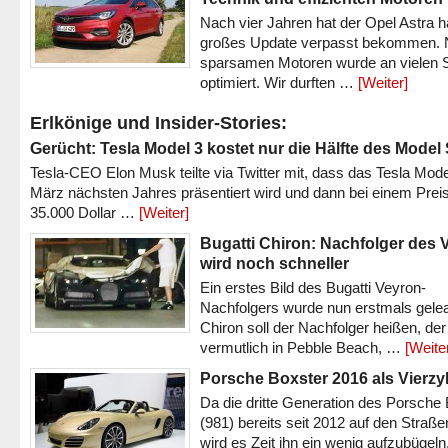
Nach vier Jahren hat der Opel Astra h
großes Update verpasst bekommen.
sparsamen Motoren wurde an vielen S
optimiert. Wir durften …
[Weiter]
Erlkönige und Insider-Stories:
Gerücht: Tesla Model 3 kostet nur die Hälfte des Model
Tesla-CEO Elon Musk teilte via Twitter mit, dass das Tesla Mode
März nächsten Jahres präsentiert wird und dann bei einem Prei
35.000 Dollar …
[Weiter]
Bugatti Chiron: Nachfolger des 
wird noch schneller
Ein erstes Bild des Bugatti Veyron-
Nachfolgers wurde nun erstmals gele
Chiron soll der Nachfolger heißen, der
vermutlich in Pebble Beach, …
[Weite
Porsche Boxster 2016 als Vierzy
Da die dritte Generation des Porsche
(981) bereits seit 2012 auf den Straßen 
wird es Zeit ihn ein wenig aufzubügeln