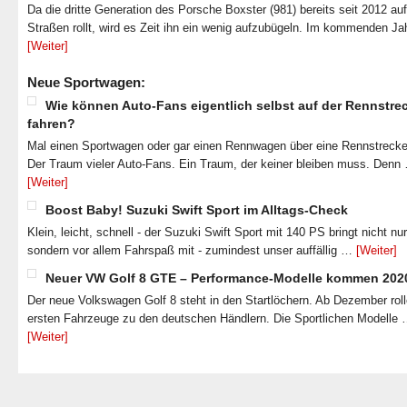
Da die dritte Generation des Porsche Boxster (981) bereits seit 2012 au
Straßen rollt, wird es Zeit ihn ein wenig aufzubügeln. Im kommenden J
[Weiter]
Neue Sportwagen:
Wie können Auto-Fans eigentlich selbst auf der Rennstre
fahren?
Mal einen Sportwagen oder gar einen Rennwagen über eine Rennstrecke
Der Traum vieler Auto-Fans. Ein Traum, der keiner bleiben muss. Denn
[Weiter]
Boost Baby! Suzuki Swift Sport im Alltags-Check
Klein, leicht, schnell - der Suzuki Swift Sport mit 140 PS bringt nicht nu
sondern vor allem Fahrspaß mit - zumindest unser auffällig …
[Weiter]
Neuer VW Golf 8 GTE – Performance-Modelle kommen 202
Der neue Volkswagen Golf 8 steht in den Startlöchern. Ab Dezember roll
ersten Fahrzeuge zu den deutschen Händlern. Die Sportlichen Modelle
[Weiter]