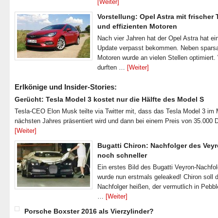
[Weiter]
Vorstellung: Opel Astra mit frischer
und effizienten Motoren
Nach vier Jahren hat der Opel Astra hat ei
Update verpasst bekommen. Neben spar
Motoren wurde an vielen Stellen optimiert.
durften …
[Weiter]
Erlkönige und Insider-Stories:
Gerücht: Tesla Model 3 kostet nur die Hälfte des Model S
Tesla-CEO Elon Musk teilte via Twitter mit, dass das Tesla Model 3 im
nächsten Jahres präsentiert wird und dann bei einem Preis von 35.000 
[Weiter]
Bugatti Chiron: Nachfolger des Veyr
noch schneller
Ein erstes Bild des Bugatti Veyron-Nachfo
wurde nun erstmals geleaked! Chiron soll 
Nachfolger heißen, der vermutlich in Pebb
…
[Weiter]
Porsche Boxster 2016 als Vierzylinder?