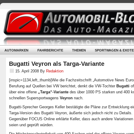
AUTOMARKEN
FAHRBERICHTE
THEMEN
SPORTWAGEN & EXOTE
Bugatti Veyron als Targa-Variante
15. April 2008
By
Redaktion
[inspic=1134,left,,thumb]Wie die Fachzeitschrift „Automotive News Euro
Berufung auf Quellen bei VW berichtet, denkt die VW-Tochter
Bugatti
of
über eine offene
„Targa“-Variante
des über 1000 PS starken und 400 k
schnellen Supersportwagens
Veyron
nach.
Bugatti-Sprecher Georges Keller bestätigte die Pläne zur Entwicklung ei
Targa-Version des Bugatti Veyron, äußerte sich jedoch nicht zu Details.
Gegenüber FOCUS Online erklärte Keller, dass auch andere Variationen
seien und geprüft würden.
Die Höchstgeschwindigkeit von 400 Sachen wird der offene Veyron verm