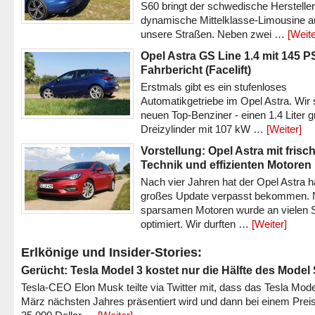
S60 bringt der schwedische Hersteller
dynamische Mittelklasse-Limousine a
unsere Straßen. Neben zwei …
[Weite
Opel Astra GS Line 1.4 mit 145 P
Fahrbericht (Facelift)
Erstmals gibt es ein stufenloses
Automatikgetriebe im Opel Astra. Wir 
neuen Top-Benziner - einen 1.4 Liter 
Dreizylinder mit 107 kW …
[Weiter]
Vorstellung: Opel Astra mit frisc
Technik und effizienten Motoren
Nach vier Jahren hat der Opel Astra h
großes Update verpasst bekommen.
sparsamen Motoren wurde an vielen S
optimiert. Wir durften …
[Weiter]
Erlkönige und Insider-Stories:
Gerücht: Tesla Model 3 kostet nur die Hälfte des Model
Tesla-CEO Elon Musk teilte via Twitter mit, dass das Tesla Mode
März nächsten Jahres präsentiert wird und dann bei einem Prei