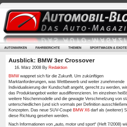
AUTOMARKEN
FAHRBERICHTE
THEMEN
SPORTWAGEN & EXOTE
Ausblick: BMW 3er Crossover
16. März 2008
By
Redaktion
BMW
wappnet sich für die Zukunft. Um zukünftigen
Marktanforderungen, was Wettbewerb und weiter zunehmende
Individualisierung der Kundschaft angeht, gerecht zu werden, wi
das Produktangebot weiter ausdifferenzieren. Im einzelnen heißt
weitere Nischenmodelle und die gewagte Verschmelzung von st
unterschiedlichen (und sich vormals per Definition ausschließen
Konzepten. Das neue SUV-Coupé
BMW X6
darf als (weiterer) Sc
diese Richtung gesehen werden.
Nach Informationen von „auto, motor und sport“ (Heft 7/2008) wi