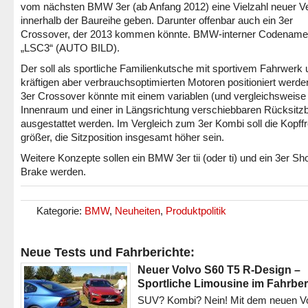
vom nächsten BMW 3er (ab Anfang 2012) eine Vielzahl neuer V
innerhalb der Baureihe geben. Darunter offenbar auch ein 3er
Crossover, der 2013 kommen könnte. BMW-interner Codename
„LSC3“ (AUTO BILD).
Der soll als sportliche Familienkutsche mit sportivem Fahrwerk
kräftigen aber verbrauchsoptimierten Motoren positioniert werde
3er Crossover könnte mit einem variablen (und vergleichsweise
Innenraum und einer in Längsrichtung verschiebbaren Rücksitz
ausgestattet werden. Im Vergleich zum 3er Kombi soll die Kopffr
größer, die Sitzposition insgesamt höher sein.
Weitere Konzepte sollen ein BMW 3er tii (oder ti) und ein 3er Sh
Brake werden.
Kategorie:
BMW
,
Neuheiten
,
Produktpolitik
Neue Tests und Fahrberichte:
Neuer Volvo S60 T5 R-Design –
Sportliche Limousine im Fahrber
SUV? Kombi? Nein! Mit dem neuen V