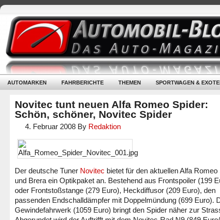
AUTOMARKEN
FAHRBERICHTE
THEMEN
SPORTWAGEN & EXOTE
Novitec tunt neuen Alfa Romeo Spider:
Schön, schöner, Novitec Spider
4. Februar 2008
By
Redaktion
Der deutsche Tuner
Novitec
bietet für den aktuellen Alfa Romeo
und Brera ein Optikpaket an. Bestehend aus Frontspoiler (199 E
oder Frontstoßstange (279 Euro), Heckdiffusor (209 Euro), den
passenden Endschalldämpfer mit Doppelmündung (699 Euro). 
Gewindefahrwerk (1059 Euro) bringt den Spider näher zur Stras
Abgerundet wird der Auftrifft mit dem Novitec-Rad N9 (849 Euro