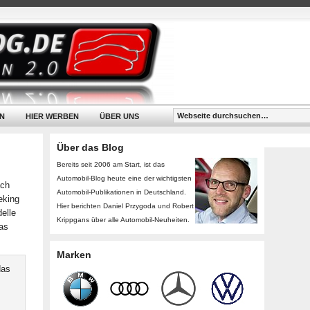
N
HIER WERBEN
ÜBER UNS
Über das Blog
Bereits seit 2006 am Start, ist das
Automobil-Blog heute eine der wichtigsten
ach
Automobil-Publikationen in Deutschland.
eking
Hier berichten Daniel Przygoda und Robert
elle
Krippgans über alle Automobil-Neuheiten.
das
Marken
das