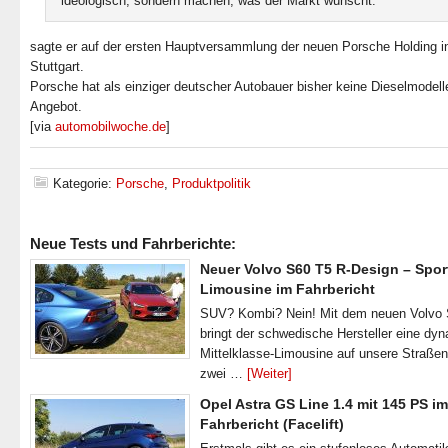
ideologisch, sondern machen, was der Markt wünscht.“
sagte er auf der ersten Hauptversammlung der neuen Porsche Holding i
Stuttgart.
Porsche hat als einziger deutscher Autobauer bisher keine Dieselmodell
Angebot.
[via
automobilwoche.de
]
Kategorie:
Porsche
,
Produktpolitik
Neue Tests und Fahrberichte:
Neuer Volvo S60 T5 R-Design – Spor
Limousine im Fahrbericht
SUV? Kombi? Nein! Mit dem neuen Volvo
bringt der schwedische Hersteller eine dy
Mittelklasse-Limousine auf unsere Straße
zwei …
[Weiter]
Opel Astra GS Line 1.4 mit 145 PS im
Fahrbericht (Facelift)