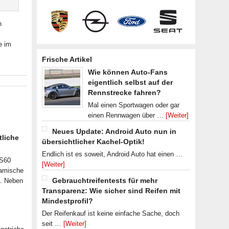
n
e im
Frische Artikel
Wie können Auto-Fans
eigentlich selbst auf der
Rennstrecke fahren?
Mal einen Sportwagen oder gar
einen Rennwagen über …
[Weiter]
Neues Update: Android Auto nun in
tliche
übersichtlicher Kachel-Optik!
Endlich ist es soweit, Android Auto hat einen …
 S60
[Weiter]
namische
Gebrauchtreifentests für mehr
n. Neben
Transparenz: Wie sicher sind Reifen mit
Mindestprofil?
Der Reifenkauf ist keine einfache Sache, doch
seit …
[Weiter]