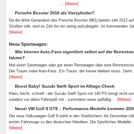
…
[Weiter]
Porsche Boxster 2016 als Vierzylinder?
Da die dritte Generation des Porsche Boxster (981) bereits seit 2012 au
Straßen rollt, wird es Zeit ihn ein wenig aufzubügeln. Im kommenden J
[Weiter]
Neue Sportwagen:
Wie können Auto-Fans eigentlich selbst auf der Rennstre
fahren?
Mal einen Sportwagen oder gar einen Rennwagen über eine Rennstrecke
Der Traum vieler Auto-Fans. Ein Traum, der keiner bleiben muss. Denn
[Weiter]
Boost Baby! Suzuki Swift Sport im Alltags-Check
Klein, leicht, schnell - der Suzuki Swift Sport mit 140 PS bringt nicht nu
sondern vor allem Fahrspaß mit - zumindest unser auffällig …
[Weiter]
Neuer VW Golf 8 GTE – Performance-Modelle kommen 202
Der neue Volkswagen Golf 8 steht in den Startlöchern. Ab Dezember roll
ersten Fahrzeuge zu den deutschen Händlern. Die Sportlichen Modelle
[Weiter]