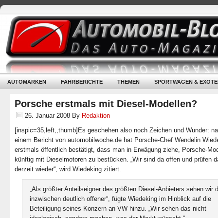
AUTOMARKEN
FAHRBERICHTE
THEMEN
SPORTWAGEN & EXOTE
Porsche erstmals mit Diesel-Modellen?
26. Januar 2008
By
Redaktion
[inspic=35,left,,thumb]Es geschehen also noch Zeichen und Wunder: n
einem Bericht von automobilwoche.de hat Porsche-Chef Wendelin Wied
erstmals öffentlich bestätigt, dass man in Erwägung ziehe, Porsche-Mod
künftig mit Dieselmotoren zu bestücken. „Wir sind da offen und prüfen 
derzeit wieder“, wird Wiedeking zitiert.
„Als größter Anteilseigner des größten Diesel-Anbieters sehen wir 
inzwischen deutlich offener“, fügte Wiedeking im Hinblick auf die
Beteiligung seines Konzern an VW hinzu. „Wir sehen das nicht