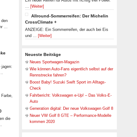
Ein neuer Reifen für Autos mit richtig viel Power.
…
[Weiter]
Allround-Sommerreifen: Der Michelin
f den
CrossClimate +
ahr …
ANZEIGE: Ein Sommerreifen, der auch bei Eis
und …
[Weiter]
cke
Neueste Beiträge
Neues Sportwagen-Magazin
 jagen:
Wie können Auto-Fans eigentlich selbst auf der
 …
Rennstrecke fahren?
Boost Baby! Suzuki Swift Sport im Alltags-
Check
Fahrbericht: Volkswagen e-Up! – Das Volks-E-
r Farbe,
Auto
Generation digital: Der neue Volkswagen Golf 8
0
Neuer VW Golf 8 GTE – Performance-Modelle
en die
kommen 2020
 …