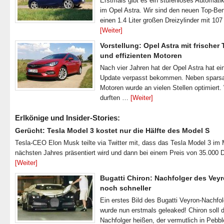
Erstmals gibt es ein stufenloses Automatik
im Opel Astra. Wir sind den neuen Top-Ben
einen 1.4 Liter großen Dreizylinder mit 1
[Weiter]
Vorstellung: Opel Astra mit frischer
und effizienten Motoren
Nach vier Jahren hat der Opel Astra hat ei
Update verpasst bekommen. Neben spar
Motoren wurde an vielen Stellen optimiert.
durften …
[Weiter]
Erlkönige und Insider-Stories:
Gerücht: Tesla Model 3 kostet nur die Hälfte des Model S
Tesla-CEO Elon Musk teilte via Twitter mit, dass das Tesla Model 3 im
nächsten Jahres präsentiert wird und dann bei einem Preis von 35.000 
[Weiter]
Bugatti Chiron: Nachfolger des Veyr
noch schneller
Ein erstes Bild des Bugatti Veyron-Nachfo
wurde nun erstmals geleaked! Chiron soll 
Nachfolger heißen, der vermutlich in Pebb