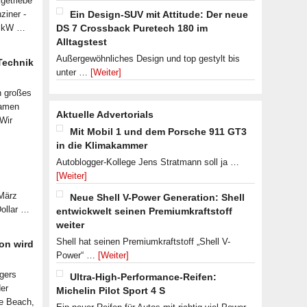
getriebe
ziner -
Ein Design-SUV mit Attitude: Der neue
07 kW …
DS 7 Crossback Puretech 180 im
Alltagstest
Außergewöhnliches Design und top gestylt bis
 Technik
unter …
[Weiter]
n großes
samen
Aktuelle Advertorials
 Wir
Mit Mobil 1 und dem Porsche 911 GT3
in die Klimakammer
Autoblogger-Kollege Jens Stratmann soll ja …
[Weiter]
 März
Neue Shell V-Power Generation: Shell
Dollar …
entwickwelt seinen Premiumkraftstoff
weiter
Shell hat seinen Premiumkraftstoff „Shell V-
on wird
Power“ …
[Weiter]
lgers
Ultra-High-Performance-Reifen:
der
Michelin Pilot Sport 4 S
le Beach,