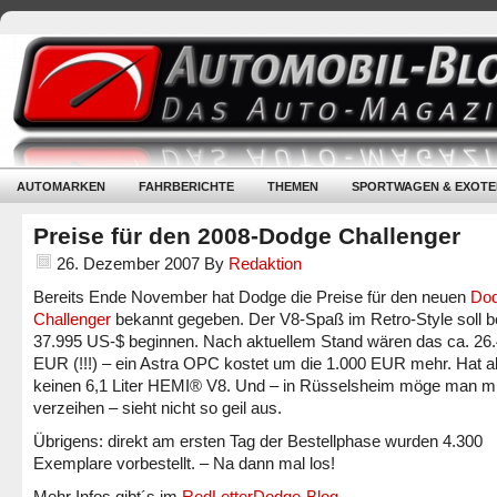
AUTOMARKEN
FAHRBERICHTE
THEMEN
SPORTWAGEN & EXOTE
Preise für den 2008-Dodge Challenger
26. Dezember 2007
By
Redaktion
Bereits Ende November hat Dodge die Preise für den neuen
Do
Challenger
bekannt gegeben. Der V8-Spaß im Retro-Style soll b
37.995 US-$ beginnen. Nach aktuellem Stand wären das ca. 26
EUR (!!!) – ein Astra OPC kostet um die 1.000 EUR mehr.
Hat a
keinen 6,1 Liter HEMI® V8. Und – in Rüsselsheim möge man mi
verzeihen – sieht nicht so geil aus.
Übrigens: direkt am ersten Tag der Bestellphase wurden 4.300
Exemplare vorbestellt. – Na dann mal los!
Mehr Infos gibt´s im
RedLetterDodge-Blog
.