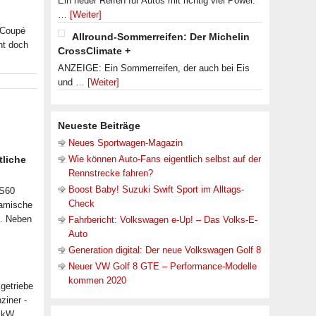
Ein neuer Reifen für Autos mit richtig viel Power.
…
[Weiter]
s Coupé
Allround-Sommerreifen: Der Michelin
ht doch
CrossClimate +
ANZEIGE: Ein Sommerreifen, der auch bei Eis
und …
[Weiter]
Neueste Beiträge
Neues Sportwagen-Magazin
tliche
Wie können Auto-Fans eigentlich selbst auf der
Rennstrecke fahren?
Boost Baby! Suzuki Swift Sport im Alltags-
 S60
Check
namische
n. Neben
Fahrbericht: Volkswagen e-Up! – Das Volks-E-
Auto
Generation digital: Der neue Volkswagen Golf 8
Neuer VW Golf 8 GTE – Performance-Modelle
kommen 2020
getriebe
ziner -
07 kW …