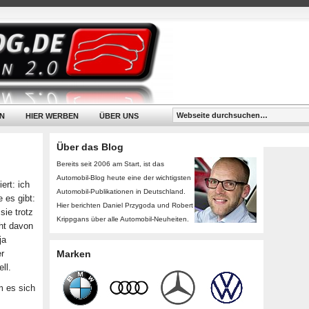
N
HIER WERBEN
ÜBER UNS
Über das Blog
Bereits seit 2006 am Start, ist das
Automobil-Blog heute eine der wichtigsten
ert: ich
Automobil-Publikationen in Deutschland.
 es gibt:
Hier berichten Daniel Przygoda und Robert
ie trotz
Krippgans über alle Automobil-Neuheiten.
cht davon
ja
er
Marken
ll.
m es sich