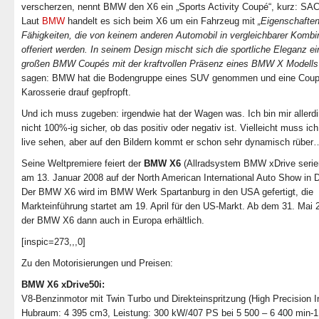
verscherzen, nennt BMW den X6 ein „Sports Activity Coupé“, kurz: SAC
Laut
BMW
handelt es sich beim X6 um ein Fahrzeug mit
„Eigenschafte
Fähigkeiten, die von keinem anderen Automobil in vergleichbarer Kombi
offeriert werden. In seinem Design mischt sich die sportliche Eleganz e
großen BMW Coupés mit der kraftvollen Präsenz eines BMW X Modells
sagen: BMW hat die Bodengruppe eines SUV genommen und eine Coup
Karosserie drauf gepfropft.
Und ich muss zugeben: irgendwie hat der Wagen was.
Ich bin mir aller
nicht 100%-ig sicher, ob das positiv oder negativ ist. Vielleicht muss ich
live sehen, aber auf den Bildern kommt er schon sehr dynamisch rüber
Seine Weltpremiere feiert der
BMW X6
(Allradsystem BMW xDrive seri
am 13. Januar 2008 auf der North American International Auto Show in De
Der BMW X6 wird im BMW Werk Spartanburg in den USA gefertigt, die
Markteinführung startet am 19. April für den US-Markt. Ab dem 31. Mai 2
der BMW X6 dann auch in Europa erhältlich.
[inspic=273,,,0]
Zu den Motorisierungen und Preisen:
BMW X6 xDrive50i:
V8-Benzinmotor mit Twin Turbo und Direkteinspritzung (High Precision In
Hubraum: 4 395 cm3, Leistung: 300 kW/407 PS bei 5 500 – 6 400 min-1