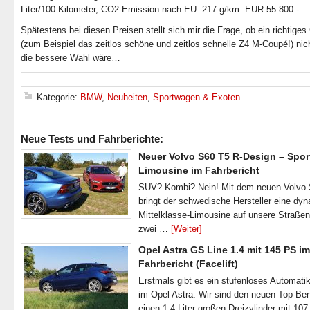
Liter/100 Kilometer, CO2-Emission nach EU: 217 g/km. EUR 55.800.-
Spätestens bei diesen Preisen stellt sich mir die Frage, ob ein richtige
(zum Beispiel das zeitlos schöne und zeitlos schnelle Z4 M-Coupé!) nic
die bessere Wahl wäre…
Kategorie:
BMW
,
Neuheiten
,
Sportwagen & Exoten
Neue Tests und Fahrberichte:
Neuer Volvo S60 T5 R-Design – Spor
Limousine im Fahrbericht
SUV? Kombi? Nein! Mit dem neuen Volvo
bringt der schwedische Hersteller eine dy
Mittelklasse-Limousine auf unsere Straße
zwei …
[Weiter]
Opel Astra GS Line 1.4 mit 145 PS im
Fahrbericht (Facelift)
Erstmals gibt es ein stufenloses Automatik
im Opel Astra. Wir sind den neuen Top-Ben
einen 1.4 Liter großen Dreizylinder mit 1