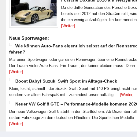
Porsche Boxster 2016 als Vierzylind
Da die dritte Generation des Porsche Boxs
bereits seit 2012 auf den Straßen rollt, wir
ihn ein wenig aufzubügeln. Im kommende
[Weiter]
Neue Sportwagen:
Wie können Auto-Fans eigentlich selbst auf der Rennstre
fahren?
Mal einen Sportwagen oder gar einen Rennwagen über eine Rennstrecke
Der Traum vieler Auto-Fans. Ein Traum, der keiner bleiben muss. Denn
[Weiter]
Boost Baby! Suzuki Swift Sport im Alltags-Check
Klein, leicht, schnell - der Suzuki Swift Sport mit 140 PS bringt nicht nu
sondern vor allem Fahrspaß mit - zumindest unser auffällig …
[Weiter]
Neuer VW Golf 8 GTE – Performance-Modelle kommen 202
Der neue Volkswagen Golf 8 steht in den Startlöchern. Ab Dezember roll
ersten Fahrzeuge zu den deutschen Händlern. Die Sportlichen Modelle
[Weiter]