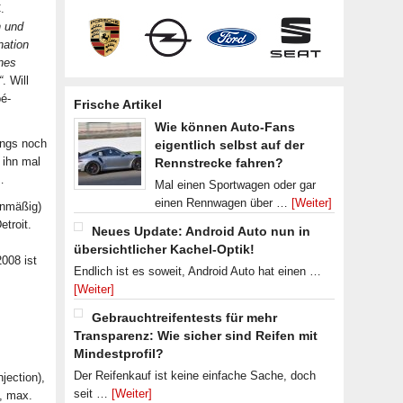
.
n und
nation
ines
“
. Will
é-
Frische Artikel
Wie können Auto-Fans
dings noch
eigentlich selbst auf der
 ihn mal
Rennstrecke fahren?
…
Mal einen Sportwagen oder gar
einen Rennwagen über …
[Weiter]
enmäßig)
troit.
Neues Update: Android Auto nun in
übersichtlicher Kachel-Optik!
008 ist
Endlich ist es soweit, Android Auto hat einen …
[Weiter]
Gebrauchtreifentests für mehr
Transparenz: Wie sicher sind Reifen mit
Mindestprofil?
Der Reifenkauf ist keine einfache Sache, doch
jection),
seit …
[Weiter]
, max.