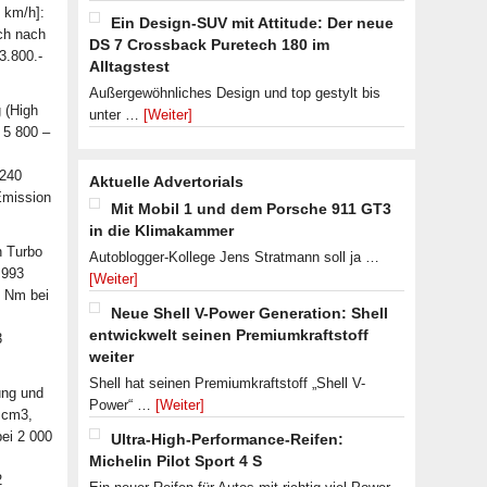
 km/h]:
Ein Design-SUV mit Attitude: Der neue
ch nach
DS 7 Crossback Puretech 180 im
3.800.-
Alltagstest
Außergewöhnliches Design und top gestylt bis
 (High
unter …
[Weiter]
 5 800 –
 240
Aktuelle Advertorials
Emission
Mit Mobil 1 und dem Porsche 911 GT3
in die Klimakammer
n Turbo
Autoblogger-Kollege Jens Stratmann soll ja …
 993
[Weiter]
0 Nm bei
Neue Shell V-Power Generation: Shell
entwickwelt seinen Premiumkraftstoff
3
weiter
Shell hat seinen Premiumkraftstoff „Shell V-
ung und
Power“ …
[Weiter]
 cm3,
ei 2 000
Ultra-High-Performance-Reifen:
Michelin Pilot Sport 4 S
2