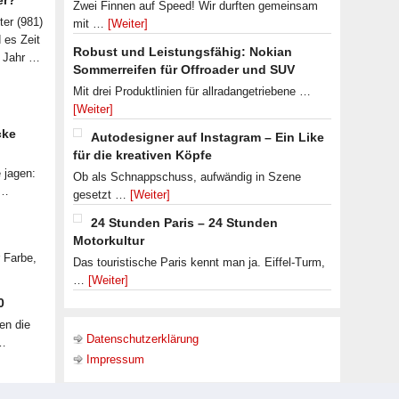
er?
Zwei Finnen auf Speed! Wir durften gemeinsam
ter (981)
mit …
[Weiter]
d es Zeit
Robust und Leistungsfähig: Nokian
n Jahr …
Sommerreifen für Offroader und SUV
Mit drei Produktlinien für allradangetriebene …
[Weiter]
cke
Autodesigner auf Instagram – Ein Like
für die kreativen Köpfe
 jagen:
Ob als Schnappschuss, aufwändig in Szene
 …
gesetzt …
[Weiter]
24 Stunden Paris – 24 Stunden
Motorkultur
r Farbe,
Das touristische Paris kennt man ja. Eiffel-Turm,
…
[Weiter]
0
en die
Datenschutzerklärung
 …
Impressum