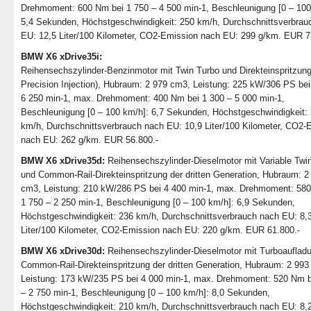
Drehmoment: 600 Nm bei 1 750 – 4 500 min-1, Beschleunigung [0 – 100
5,4 Sekunden, Höchstgeschwindigkeit: 250 km/h, Durchschnittsverbrau
EU: 12,5 Liter/100 Kilometer, CO2-Emission nach EU: 299 g/km. EUR 7
BMW X6 xDrive35i:
Reihensechszylinder-Benzinmotor mit Twin Turbo und Direkteinspritzung
Precision Injection), Hubraum: 2 979 cm3, Leistung: 225 kW/306 PS bei
6 250 min-1, max. Drehmoment: 400 Nm bei 1 300 – 5 000 min-1,
Beschleunigung [0 – 100 km/h]: 6,7 Sekunden, Höchstgeschwindigkeit:
km/h, Durchschnittsverbrauch nach EU: 10,9 Liter/100 Kilometer, CO2-
nach EU: 262 g/km. EUR 56.800.-
BMW X6 xDrive35d:
Reihensechszylinder-Dieselmotor mit Variable Twi
und Common-Rail-Direkteinspritzung der dritten Generation, Hubraum: 2
cm3, Leistung: 210 kW/286 PS bei 4 400 min-1, max. Drehmoment: 58
1 750 – 2 250 min-1, Beschleunigung [0 – 100 km/h]: 6,9 Sekunden,
Höchstgeschwindigkeit: 236 km/h, Durchschnittsverbrauch nach EU: 8,
Liter/100 Kilometer, CO2-Emission nach EU: 220 g/km. EUR 61.800.-
BMW X6 xDrive30d:
Reihensechszylinder-Dieselmotor mit Turboauflad
Common-Rail-Direkteinspritzung der dritten Generation, Hubraum: 2 993
Leistung: 173 kW/235 PS bei 4 000 min-1, max. Drehmoment: 520 Nm b
– 2 750 min-1, Beschleunigung [0 – 100 km/h]: 8,0 Sekunden,
Höchstgeschwindigkeit: 210 km/h, Durchschnittsverbrauch nach EU: 8,