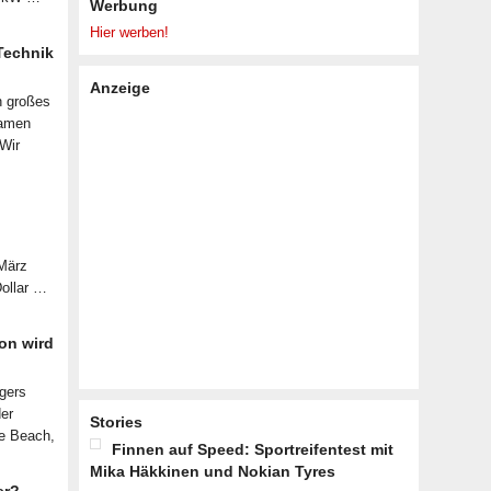
Werbung
Hier werben!
 Technik
Anzeige
n großes
samen
 Wir
 März
Dollar …
on wird
lgers
der
Stories
le Beach,
Finnen auf Speed: Sportreifentest mit
Mika Häkkinen und Nokian Tyres