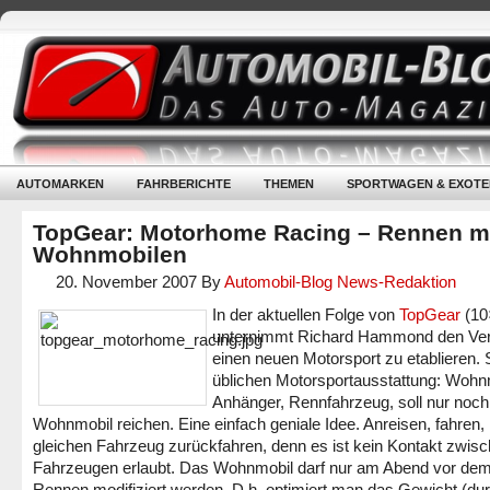
AUTOMARKEN
FAHRBERICHTE
THEMEN
SPORTWAGEN & EXOTE
TopGear: Motorhome Racing – Rennen m
Wohnmobilen
20. November 2007
By
Automobil-Blog News-Redaktion
In der aktuellen Folge von
TopGear
(10
unternimmt Richard Hammond den Ve
einen neuen Motorsport zu etablieren. S
üblichen Motorsportausstattung: Wohn
Anhänger, Rennfahrzeug, soll nur noch
Wohnmobil reichen. Eine einfach geniale Idee. Anreisen, fahren,
gleichen Fahrzeug zurückfahren, denn es ist kein Kontakt zwis
Fahrzeugen erlaubt. Das Wohnmobil darf nur am Abend vor de
Rennen modifiziert werden. D.h. optimiert man das Gewicht (du