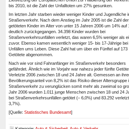
bis 2010, ist die Zahl der Unfalltoten um 27% gesunken.
Im letzten Jahr starben wieder weniger Kinder und Jugendliche 
Straßenverkehr. Nach dem Anstieg im Jahr 2005 ist die Zahl der
getöteten Kinder im Alter von unter 15 Jahren 2006 um 14% auf
deutlich zurückgegangen. 34.398 Kinder wurden bei
Straßenverkehrsunfällen verletzt, das waren 6,5% weniger als e
zuvor. Ebenso kamen wesentlich weniger 15- bis 17-Jährige bei
Unfällen ums Leben. Diese Zahl hat um über ein Fünftel auf 173
Getötete abgenommen.
Nach wie vor sind Fahranfänger im Straßenverkehr besonders
gefährdet. Ähnlich wie im Vorjahr war nahezu jeder fünfte Getöte
Verletzte 2006 zwischen 18 und 24 Jahre alt. Gemessen an ihr
Bevölkerungsanteil von 8,2% ist das Risiko dieser Altersgruppe 
Straßenverkehr zu verunglücken somit mehr als zweimal so gro
Jahr 2006 wurden 1.011 junge Menschen zwischen 18 und 24 J
bei Straßenverkehrs­unfällen getötet (– 6,0%) und 83.292 verletzt
3,7%).
[Quelle:
Statistisches Bundesamt
]
Kategorie:
Auto & Sicherheit
,
Auto & Verkehr