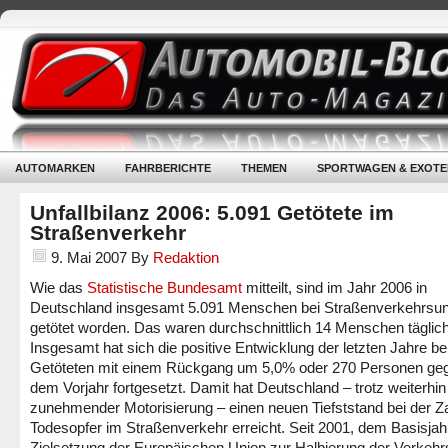
AUTOMARKEN
FAHRBERICHTE
THEMEN
SPORTWAGEN & EXOTE
Unfallbilanz 2006: 5.091 Getötete im
Straßenverkehr
9. Mai 2007
By
Redaktion
Wie das
Statistische Bundesamt
mitteilt, sind im Jahr 2006 in
Deutschland insgesamt 5.091 Menschen bei Straßenverkehrsun
getötet worden. Das waren durchschnittlich 14 Menschen täglich
Insgesamt hat sich die positive Entwicklung der letzten Jahre be
Getöteten mit einem Rückgang um 5,0% oder 270 Personen ge
dem Vorjahr fortgesetzt. Damit hat Deutschland – trotz weiterhin
zunehmender Motorisierung – einen neuen Tiefststand bei der Za
Todesopfer im Straßenverkehr erreicht. Seit 2001, dem Basisjahr
Zielsetzung der Europäischen Union zur Halbierung der Verkehr