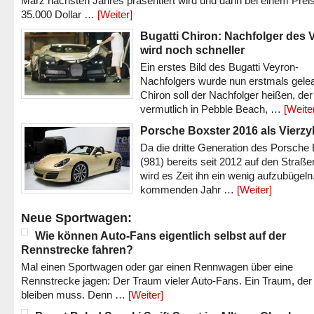
März nächsten Jahres präsentiert wird und dann bei einem Prei
35.000 Dollar …
[Weiter]
Bugatti Chiron: Nachfolger des 
wird noch schneller
Ein erstes Bild des Bugatti Veyron-
Nachfolgers wurde nun erstmals gele
Chiron soll der Nachfolger heißen, der
vermutlich in Pebble Beach, …
[Weite
Porsche Boxster 2016 als Vierzy
Da die dritte Generation des Porsche
(981) bereits seit 2012 auf den Straßen 
wird es Zeit ihn ein wenig aufzubügeln
kommenden Jahr …
[Weiter]
Neue Sportwagen:
Wie können Auto-Fans eigentlich selbst auf der
Rennstrecke fahren?
Mal einen Sportwagen oder gar einen Rennwagen über eine
Rennstrecke jagen: Der Traum vieler Auto-Fans. Ein Traum, der
bleiben muss. Denn …
[Weiter]