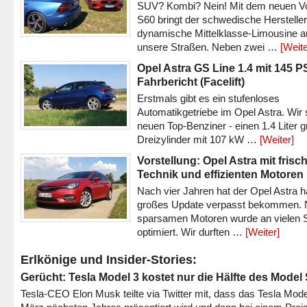
SUV? Kombi? Nein! Mit dem neuen V
S60 bringt der schwedische Hersteller
dynamische Mittelklasse-Limousine a
unsere Straßen. Neben zwei …
[Weite
Opel Astra GS Line 1.4 mit 145 P
Fahrbericht (Facelift)
Erstmals gibt es ein stufenloses
Automatikgetriebe im Opel Astra. Wir 
neuen Top-Benziner - einen 1.4 Liter 
Dreizylinder mit 107 kW …
[Weiter]
Vorstellung: Opel Astra mit frisc
Technik und effizienten Motoren
Nach vier Jahren hat der Opel Astra h
großes Update verpasst bekommen.
sparsamen Motoren wurde an vielen S
optimiert. Wir durften …
[Weiter]
Erlkönige und Insider-Stories:
Gerücht: Tesla Model 3 kostet nur die Hälfte des Model
Tesla-CEO Elon Musk teilte via Twitter mit, dass das Tesla Mode