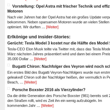
Vorstellung: Opel Astra mit frischer Technik und effi
Motoren
Nach vier Jahren hat der Opel Astra hat ein großes Update verp
bekommen. Neben sparsamen Motoren wurde an vielen Stellen
optimiert. Wir durften …
[Weiter]
Erlkönige und Insider-Stories:
Gerücht: Tesla Model 3 kostet nur die Hälfte des Model
Tesla-CEO Elon Musk teilte via Twitter mit, dass das Tesla Mode
März nächsten Jahres präsentiert wird und dann bei einem Prei
35.000 Dollar …
[Weiter]
Bugatti Chiron: Nachfolger des Veyron wird noch sc
Ein erstes Bild des Bugatti Veyron-Nachfolgers wurde nun erstm
geleaked! Chiron soll der Nachfolger heißen, der vermutlich in P
Beach, …
[Weiter]
Porsche Boxster 2016 als Vierzylinder?
Da die dritte Generation des Porsche Boxster (981) bereits seit 
den Straßen rollt, wird es Zeit ihn ein wenig aufzubügeln. Im
kommenden Jahr …
[Weiter]