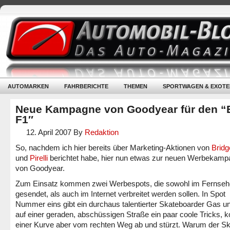
AUTOMARKEN
FAHRBERICHTE
THEMEN
SPORTWAGEN & EXOTE
Neue Kampagne von Goodyear für den “
F1″
12. April 2007
By
Redaktion
So, nachdem ich hier bereits über Marketing-Aktionen von
Bridg
und
Pirelli
berichtet habe, hier nun etwas zur neuen Werbekam
von Goodyear.
Zum Einsatz kommen zwei Werbespots, die sowohl im Fernse
gesendet, als auch im Internet verbreitet werden sollen. In Spot
Nummer eins gibt ein durchaus talentierter Skateboarder Gas un
auf einer geraden, abschüssigen Straße ein paar coole Tricks, 
einer Kurve aber vom rechten Weg ab und stürzt. Warum der Sk