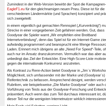
Zumindest in der Web-Version bewirbt der Spot die Kampagnen-
EagleF1.eu
für den gleichnamigen neuen Pneu. Diese ist für die
verschiedenen Ländermärkte (und Sprachen) konzipiert und präs
sich zweigeteilt:
in einem eigentlich gut gemachten Rennspiel („Kurvenkönig“) m
Strecke in einer vorgegebenen Zeit gefahren werden. Gut, dass
Goodyear die Spieler warnt „Wir empfehlen eine Breitband
Internetverbindung“, denn das Spiel ist für ein Internet-Game zie
aufwändig programmiert und beansprucht eine Menge Ressourc
Laden. Erinnert mich übrigens an alte „Need For Speed“-Teile, o
auch nur im Ansatz dranzukommen. Vermutlich war das aber au
unbedingt das Ziel der Entwickler. Eine High-Score-Liste motivier
gegen die internationale Konkurrenz anzutreten.
Als Kontrast zu Renn-Action bietet Goodyear in „Jim´s Worksho
Möglichkeit, sich umfassender mit der Marke und (Goodyear´s)
Reifentechnik zu befassen. Ansprechend designt, werden versc
Rubriken, wie beispielsweise „Die Marke Goodyear“ oder auch d
Vorführung von Tests aus der Goodyear-Forschung und Entwick
präsentiert. Auch wenn das zum Teil durchaus interessant ist, dü
dieser Teil nur die wenigsten Internetnutzer wirklich interessieren
Mein Fazit: viel Schatten, weniger Licht.