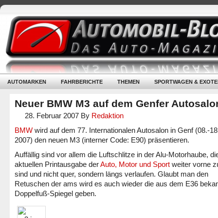
AUTOMARKEN
FAHRBERICHTE
THEMEN
SPORTWAGEN & EXOTE
Neuer BMW M3 auf dem Genfer Autosalo
28. Februar 2007
By
Redaktion
BMW
wird auf dem 77. Internationalen Autosalon in Genf (08.-1
2007) den neuen M3 (interner Code: E90) präsentieren.
Auffällig sind vor allem die Luftschlitze in der Alu-Motorhaube, die
aktuellen Printausgabe der
Auto, Motor und Sport
weiter vorne z
sind und nicht quer, sondern längs verlaufen. Glaubt man den
Retuschen der ams wird es auch wieder die aus dem E36 beka
Doppelfuß-Spiegel geben.