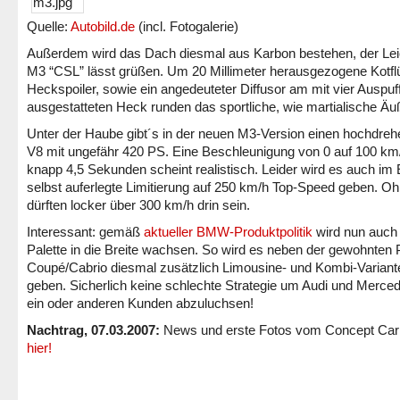
Quelle:
Autobild.de
(incl. Fotogalerie)
Außerdem wird das Dach diesmal aus Karbon bestehen, der Lei
M3 “CSL” lässt grüßen. Um 20 Millimeter herausgezogene Kotflü
Heckspoiler, sowie ein angedeuteter Diffusor am mit vier Auspuf
ausgestatteten Heck runden das sportliche, wie martialische Äu
Unter der Haube gibt´s in der neuen M3-Version einen hochdre
V8 mit ungefähr 420 PS. Eine Beschleunigung von 0 auf 100 km/
knapp 4,5 Sekunden scheint realistisch. Leider wird es auch im 
selbst auferlegte Limitierung auf 250 km/h Top-Speed geben. O
dürften locker über 300 km/h drin sein.
Interessant: gemäß
aktueller BMW-Produktpolitik
wird nun auch
Palette in die Breite wachsen. So wird es neben der gewohnten
Coupé/Cabrio diesmal zusätzlich Limousine- und Kombi-Variant
geben. Sicherlich keine schlechte Strategie um Audi und Merce
ein oder anderen Kunden abzuluchsen!
Nachtrag, 07.03.2007:
News und erste Fotos vom Concept Car 
hier!