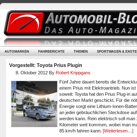
AUTOMARKEN
FAHRBERICHTE
THEMEN
SPORTWAGEN & EXOTE
Vorgestellt: Toyota Prius Plugin
8. Oktober 2012
By
Robert Krippgans
Fünf Jahre dauert bereits die Entwickl
einem Prius mit Elektroantrieb. Nun ist
soweit: Toyota hat den Prius Plug-in au
deutschen Markt geschickt. Für die nöt
Energie sorgt eine Lithium-Ionen-Batteri
an jeder gebräuchlichen Steckdose au
werden kann. Rein elektrisch soll man
Kilometer weit kommen, wobei man m
85 km/h fahren kann.
[Weiterlesen…]