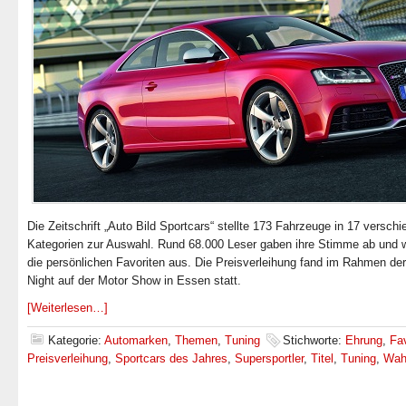
Die Zeitschrift „Auto Bild Sportcars“ stellte 173 Fahrzeuge in 17 versch
Kategorien zur Auswahl. Rund 68.000 Leser gaben ihre Stimme ab und 
die persönlichen Favoriten aus. Die Preisverleihung fand im Rahmen de
Night auf der Motor Show in Essen statt.
[Weiterlesen…]
Kategorie:
Automarken
,
Themen
,
Tuning
Stichworte:
Ehrung
,
Fav
Preisverleihung
,
Sportcars des Jahres
,
Supersportler
,
Titel
,
Tuning
,
Wah