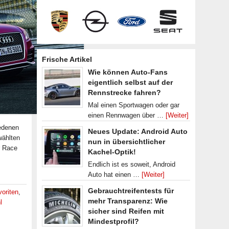
Frische Artikel
Wie können Auto-Fans
eigentlich selbst auf der
Rennstrecke fahren?
Mal einen Sportwagen oder gar
einen Rennwagen über …
[Weiter]
iedenen
Neues Update: Android Auto
wählten
nun in übersichtlicher
r Race
Kachel-Optik!
Endlich ist es soweit, Android
Auto hat einen …
[Weiter]
Gebrauchtreifentests für
oriten
,
mehr Transparenz: Wie
l
sicher sind Reifen mit
Mindestprofil?