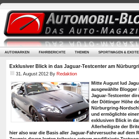
AUTOMARKEN
FAHRBERICHTE
THEMEN
SPORTWAGEN & EXOTE
Exklusiver Blick in das Jaguar-Testcenter am Nürburgr
31. August 2012
By
Redaktion
Mitte August lud Jagu
ausgewählte Blogger 
Jaguar-Testcenter dir
der Döttinger Höhe de
Nürburgring-Nordschl
und ermöglichte eine
exklusiven Blick in da
Allerheiligste der Bri
hier also war die Basis aller Jaguar-Fahrversuche auf dem R
Zeugnis davon legten teilweise extrem modifizierte Testwa