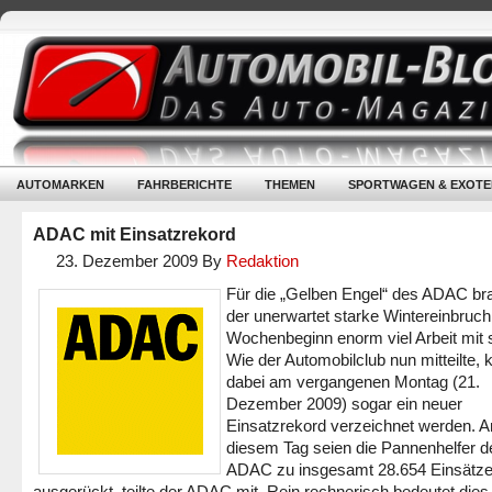
AUTOMARKEN
FAHRBERICHTE
THEMEN
SPORTWAGEN & EXOTE
ADAC mit Einsatzrekord
23. Dezember 2009
By
Redaktion
Für die „Gelben Engel“ des ADAC br
der unerwartet starke Wintereinbruch
Wochenbeginn enorm viel Arbeit mit 
Wie der Automobilclub nun mitteilte, 
dabei am vergangenen Montag (21.
Dezember 2009) sogar ein neuer
Einsatzrekord verzeichnet werden. A
diesem Tag seien die Pannenhelfer d
ADAC zu insgesamt 28.654 Einsätz
ausgerückt, teilte der ADAC mit. Rein rechnerisch bedeutet dies