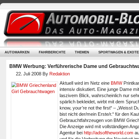
AUTOMARKEN
FAHRBERICHTE
THEMEN
SPORTWAGEN & EXOTE
BMW Werbung: Verführerische Dame und Gebrauchtw
22. Juli 2008
By
Redaktion
Aktuell wird im Netz eine
BMW
Printk
intensiv diskutiert. Eine junge Dame mi
laszivem Blick, wahrscheinlich nur seh
spärlich bekleidet, wirbt mit dem Spruc
know, your’re not the first“ – „Weisst D
bist nicht der/mein Erste/r.“ für den Kau
Gebrauchtfahrzeugen von BMW Griech
Die Anzeige wird mit vollständigen Ang
Agentur bei
http://adsoftheworld.com
au
und für die Verbreitung der Neuigkeit im