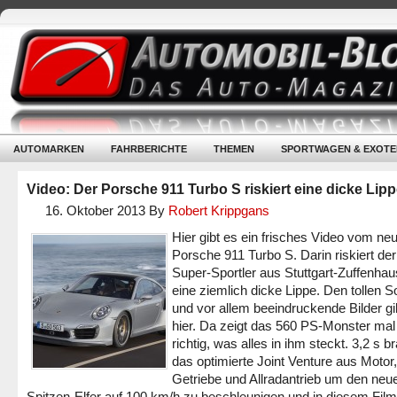
AUTOMARKEN
FAHRBERICHTE
THEMEN
SPORTWAGEN & EXOTE
Video: Der Porsche 911 Turbo S riskiert eine dicke Lip
16. Oktober 2013
By
Robert Krippgans
Hier gibt es ein frisches Video vom ne
Porsche 911 Turbo S. Darin riskiert de
Super-Sportler aus Stuttgart-Zuffenha
eine ziemlich dicke Lippe. Den tollen 
und vor allem beeindruckende Bilder gi
hier. Da zeigt das 560 PS-Monster mal
richtig, was alles in ihm steckt. 3,2 s b
das optimierte Joint Venture aus Motor,
Getriebe und Allradantrieb um den neu
Spitzen-Elfer auf 100 km/h zu beschleunigen und in diesem Fil