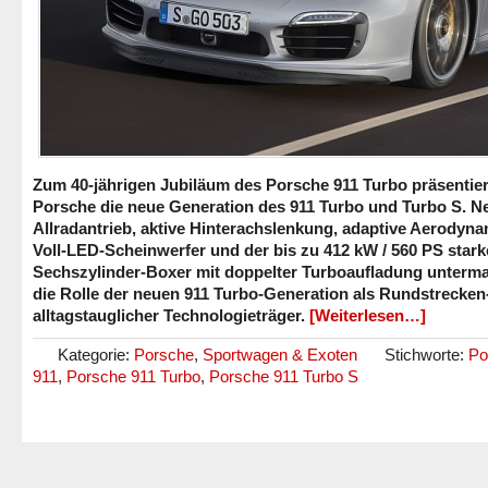
Zum 40-jährigen Jubiläum des Porsche 911 Turbo präsentier
Porsche die neue Generation des 911 Turbo und Turbo S. N
Allradantrieb, aktive Hinterachslenkung, adaptive Aerodyna
Voll-LED-Scheinwerfer und der bis zu 412 kW / 560 PS stark
Sechszylinder-Boxer mit doppelter Turboaufladung unterm
die Rolle der neuen 911 Turbo-Generation als Rundstrecken
alltagstauglicher Technologieträger.
[Weiterlesen…]
Kategorie:
Porsche
,
Sportwagen & Exoten
Stichworte:
Po
911
,
Porsche 911 Turbo
,
Porsche 911 Turbo S