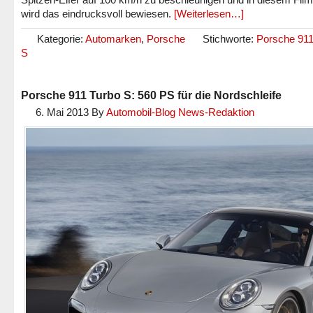
wird das eindrucksvoll bewiesen.
[Weiterlesen…]
Kategorie:
Automarken
,
Porsche
Stichworte:
Porsche 911
S
Porsche 911 Turbo S: 560 PS für die Nordschleife
6. Mai 2013
By
Automobil-Blog News-Redaktion