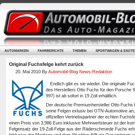
AUTOMARKEN
FAHRBERICHTE
THEMEN
SPORTWAGEN & EXOTE
Original Fuchsfelge kehrt zurück
20. Mai 2010
By
Automobil-Blog News-Redaktion
Endlich gibt es sie wieder. Die originale Fu
des Herstellers Otto Fuchs für den Porsche 
997) ist ab sofort in 19 Zoll erhältlich.
Der deutsche Premiumhersteller Otto Fuchs b
seine Felgen exlusiv bei GTN-Automotive an
offiziellen Vertriebspartner der echten Fuchsf
einen Preis von 3.986 Euro inklusive Mehrwertsteuer ist der kom
Felgensatz der 19-Zoll-Felge aus der Räderschmiede Fuchs erhäl
Inklusive der Montage und dem Wuchten fällt ein Gesamtpreis 