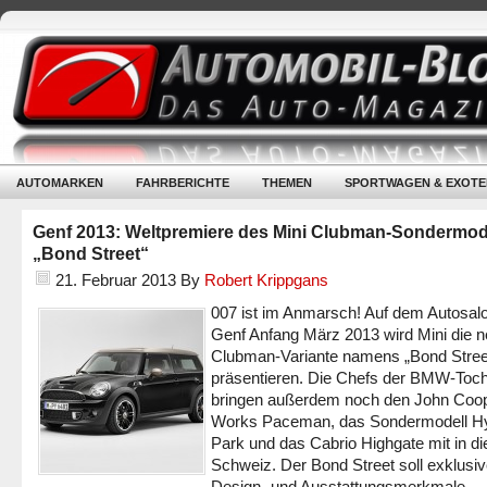
AUTOMARKEN
FAHRBERICHTE
THEMEN
SPORTWAGEN & EXOTE
Genf 2013: Weltpremiere des Mini Clubman-Sondermod
„Bond Street“
21. Februar 2013
By
Robert Krippgans
007 ist im Anmarsch! Auf dem Autosalo
Genf Anfang März 2013 wird Mini die 
Clubman-Variante namens „Bond Stree
präsentieren. Die Chefs der BMW-Toch
bringen außerdem noch den John Coo
Works Paceman, das Sondermodell H
Park und das Cabrio Highgate mit in di
Schweiz. Der Bond Street soll exklusi
Design- und Ausstattungsmerkmale