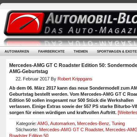
AUTOMARKEN
FAHRBERICHTE
THEMEN
SPORTWAGEN & EXOTE
Mercedes-AMG GT C Roadster Edition 50: Sondermode
AMG-Geburtstag
22. Februar 2017
By
Robert Krippgans
Ab dem 06. März 2017 kann das neue Sondermodell zum A
Geburtstag bestellt werden. Vom Mercedes-AMG GT C Roa
Edition 50 sollen insgesamt nur 500 Stück die Werkshallen
verlassen. Einige Extras sowie der 557 PS starke Biturbo-V
sorgen für einen würdigen und kraftvollen Auftritt.
[Weiterl
Kategorie:
AMG
,
Automarken
,
Mercedes-Benz
,
Tuning
Stichworte:
Mercedes-AMG GT C Roadster
,
Mercedes-AM
Roadster Edition 50