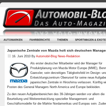
AUTOMARKEN
FAHRBERICHTE
THEMEN
SPORTWAGEN & EXOTE
Japanische Zentrale von Mazda holt sich deutschen Manage
16. Juni 2010
By
Automobil-Blog News-Redaktion
Als erster deutscher Mitarbeiter wird der Manager für
Produktplanung von Mazda Motor Europe (MME), Ben
Gaessler, sein derzeitiges Tätigkeitsfeld im Design- un
Entwicklungszentrum Oberursel für seine neue Aufgabe
japanischen Zentrale in Hiroshima verlassen. Künftig wi
Posten des General Managers North America und Europe bekleiden.
Zu den neuen Aufgabenbereichen des 39-Jährigen werden vor allem die
Beurteilung und Weiterentwicklung spezieller Management- und
Geschäftsmodelle für die Märkte Nordamerikas und Europas sein. Zude