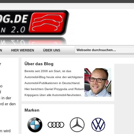
N
HIER WERBEN
ÜBER UNS
r
Über das Blog
Bereits seit 2006 am Start, ist das
Automobil-Blog heute eine der wichtigsten
Automobil-Publikationen in Deutschland.
no
Hier berichten Daniel Przygoda und Robert
d
Krippgans über alle Automobil-Neuheiten.
 in der
rd er den
Marken
m wird