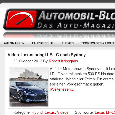
AUTOMARKEN
FAHRBERICHTE
THEMEN
SPORTWAGEN & EXOTE
Video: Lexus bringt LF-LC nach Sydney
22. Oktober 2012
By
Robert Krippgans
Auf der Motorshow in Sydney stellt Le
LF-LC vor, mit stolzen 500 PS bis dato
stärkste Hybrid aller Zeiten. Ein erstes
soll einen Vorgeschmack geben.
[Weiterlesen…]
Kategorie:
Hybrid
,
Lexus
,
Videos
Stichworte:
Lexus LF-L