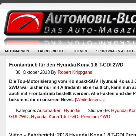
AUTOMARKEN
FAHRBERICHTE
THEMEN
SPORTWAGEN & EXOTE
Frontantrieb für den Hyundai Kona 1.6 T-GDI 2WD
30. Oktober 2018
By
Robert Krippgans
Die Top-Motorisierung vom Kompakt-SUV Hyundai Kona 1.
2WD war bisher nur mit Allradantrieb erhältlich, kann nun a
auch mit Frontantrieb bestellt werden. Alle Fakten und die P
bekommt ihr in unseren News.
[Weiterlesen…]
Kategorie:
Automarken
,
Hyundai
Stichworte:
Hyundai Kon
GDI 2WD
,
Hyundai Kona 1.6 T-GDI Premium 4WD
Video – Fahrbericht: 2018 Hyundai Kona 1.6 T-GDI Pr