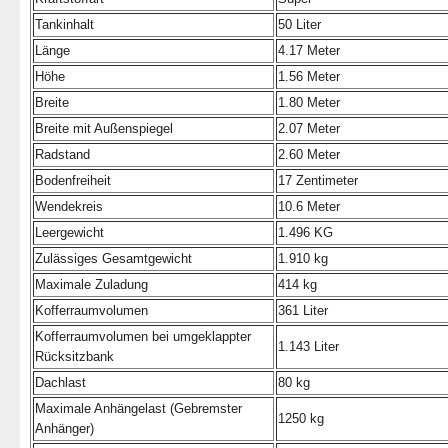
Tankinhalt
50 Liter
Länge
4.17 Meter
Höhe
1.56 Meter
Breite
1.80 Meter
Breite mit Außenspiegel
2.07 Meter
Radstand
2.60 Meter
Bodenfreiheit
17 Zentimeter
Wendekreis
10.6 Meter
Leergewicht
1.496 KG
Zulässiges Gesamtgewicht
1.910 kg
Maximale Zuladung
414 kg
Kofferraumvolumen
361 Liter
Kofferraumvolumen bei umgeklappter
1.143 Liter
Rücksitzbank
Dachlast
80 kg
Maximale Anhängelast (Gebremster
1250 kg
Anhänger)