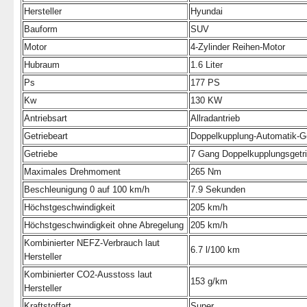
Hersteller
Hyundai
Bauform
SUV
Motor
4-Zylinder Reihen-Motor
Hubraum
1.6 Liter
Ps
177 PS
Kw
130 KW
Antriebsart
Allradantrieb
Getriebeart
Doppelkupplung-Automatik-G
Getriebe
7 Gang Doppelkupplungsgetr
Maximales Drehmoment
265 Nm
Beschleunigung 0 auf 100 km/h
7.9 Sekunden
Höchstgeschwindigkeit
205 km/h
Höchstgeschwindigkeit ohne Abregelung
205 km/h
Kombinierter NEFZ-Verbrauch laut
6.7 l/100 km
Hersteller
Kombinierter CO2-Ausstoss laut
153 g/km
Hersteller
Kraftstoffart
Super