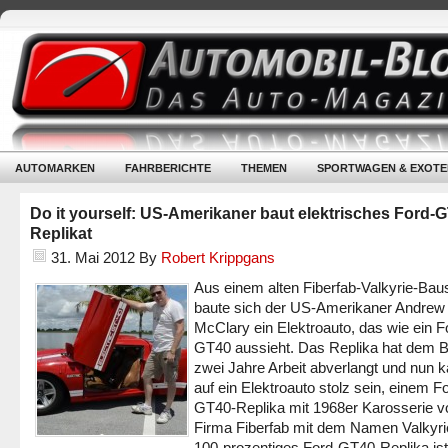
AUTOMARKEN
FAHRBERICHTE
THEMEN
SPORTWAGEN & EXOTE
Do it yourself: US-Amerikaner baut elektrisches Ford-
Replikat
31. Mai 2012
By
Robert Krippgans
Aus einem alten Fiberfab-Valkyrie-Bau
baute sich der US-Amerikaner Andrew
McClary ein Elektroauto, das wie ein F
GT40 aussieht. Das Replika hat dem B
zwei Jahre Arbeit abverlangt und nun k
auf ein Elektroauto stolz sein, einem F
GT40-Replika mit 1968er Karosserie v
Firma Fiberfab mit dem Namen Valkyri
100-prozentiges Ford-GT40-Replika ist