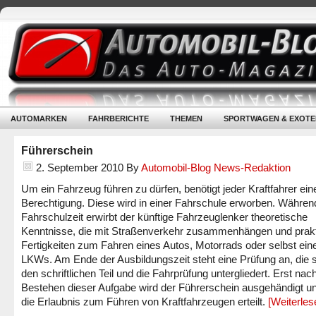
AUTOMARKEN
FAHRBERICHTE
THEMEN
SPORTWAGEN & EXOTE
Führerschein
2. September 2010
By
Automobil-Blog News-Redaktion
Um ein Fahrzeug führen zu dürfen, benötigt jeder Kraftfahrer ein
Berechtigung. Diese wird in einer Fahrschule erworben. Währen
Fahrschulzeit erwirbt der künftige Fahrzeuglenker theoretische
Kenntnisse, die mit Straßenverkehr zusammenhängen und prak
Fertigkeiten zum Fahren eines Autos, Motorrads oder selbst ein
LKWs. Am Ende der Ausbildungszeit steht eine Prüfung an, die s
den schriftlichen Teil und die Fahrprüfung untergliedert. Erst nac
Bestehen dieser Aufgabe wird der Führerschein ausgehändigt u
die Erlaubnis zum Führen von Kraftfahrzeugen erteilt.
[Weiterle