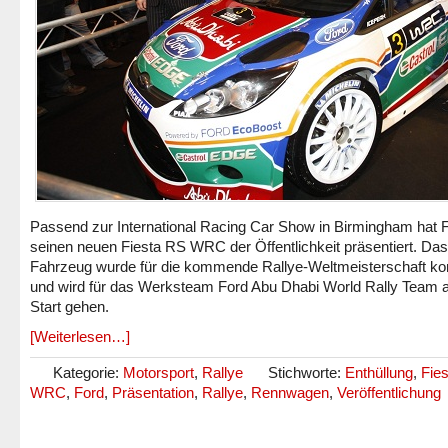
Passend zur International Racing Car Show in Birmingham hat 
seinen neuen Fiesta RS WRC der Öffentlichkeit präsentiert. Das
Fahrzeug wurde für die kommende Rallye-Weltmeisterschaft kon
und wird für das Werksteam Ford Abu Dhabi World Rally Team 
Start gehen.
[Weiterlesen…]
Kategorie:
Motorsport
,
Rallye
Stichworte:
Enthüllung
,
Fie
WRC
,
Ford
,
Präsentation
,
Rallye
,
Rennwagen
,
Veröffentlichung