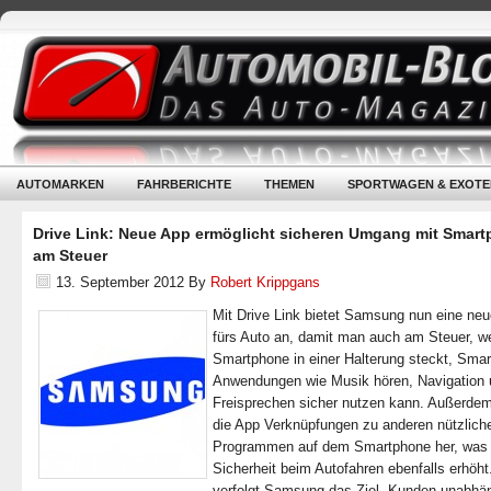
AUTOMARKEN
FAHRBERICHTE
THEMEN
SPORTWAGEN & EXOTE
Drive Link: Neue App ermöglicht sicheren Umgang mit Smar
am Steuer
13. September 2012
By
Robert Krippgans
Mit Drive Link bietet Samsung nun eine ne
fürs Auto an, damit man auch am Steuer, w
Smartphone in einer Halterung steckt, Sma
Anwendungen wie Musik hören, Navigation
Freisprechen sicher nutzen kann. Außerdem 
die App Verknüpfungen zu anderen nützlich
Programmen auf dem Smartphone her, was 
Sicherheit beim Autofahren ebenfalls erhöht
verfolgt Samsung das Ziel, Kunden unabhä