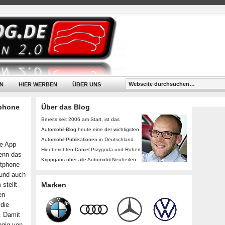
N
HIER WERBEN
ÜBER UNS
tphone
Über das Blog
Bereits seit 2006 am Start, ist das
Automobil-Blog heute eine der wichtigsten
Automobil-Publikationen in Deutschland.
ue App
Hier berichten Daniel Przygoda und Robert
enn das
Krippgans über alle Automobil-Neuheiten.
rtphone
 und auch
stellt
Marken
en
die
. Damit
ngig von