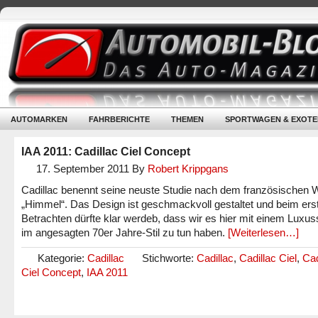
AUTOMARKEN
FAHRBERICHTE
THEMEN
SPORTWAGEN & EXOTE
IAA 2011: Cadillac Ciel Concept
17. September 2011
By
Robert Krippgans
Cadillac benennt seine neuste Studie nach dem französischen W
„Himmel“. Das Design ist geschmackvoll gestaltet und beim ers
Betrachten dürfte klar werdeb, dass wir es hier mit einem Luxuss
im angesagten 70er Jahre-Stil zu tun haben.
[Weiterlesen…]
Kategorie:
Cadillac
Stichworte:
Cadillac
,
Cadillac Ciel
,
Cad
Ciel Concept
,
IAA 2011