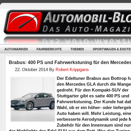
AUTOMARKEN
FAHRBERICHTE
THEMEN
SPORTWAGEN & EXOTE
Brabus: 400 PS und Fahrwerkstuning für den Mercede
22. Oktober 2014
By
Robert Krippgans
Der Edeltuner Brabus aus Bottrop ha
den Mercedes GLA durch die Mange
gedreht. Für den Kompakt-SUV der
Stuttgarter gibt es satte 400 PS und
Fahrwerkstuning. Der Kunde hat dab
Wahl, ob er ein höher- oder tiefergel
Auto haben will. Mehr Leistung, ein
verbesserte Aerodynamik und jede
Zubehör für den Innenraum sind nur
der Highlights des Edel-SUV aus dem Pott. Was den Tuning