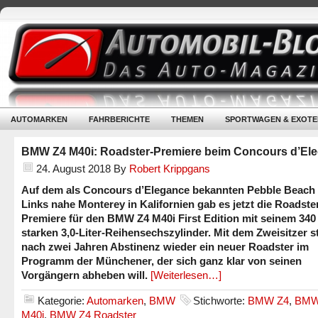
AUTOMARKEN
FAHRBERICHTE
THEMEN
SPORTWAGEN & EXOTE
BMW Z4 M40i: Roadster-Premiere beim Concours d’El
24. August 2018
By
Robert Krippgans
Auf dem als Concours d’Elegance bekannten Pebble Beach 
Links nahe Monterey in Kalifornien gab es jetzt die Roadste
Premiere für den BMW Z4 M40i First Edition mit seinem 340
starken 3,0-Liter-Reihensechszylinder. Mit dem Zweisitzer s
nach zwei Jahren Abstinenz wieder ein neuer Roadster im
Programm der Münchener, der sich ganz klar von seinen
Vorgängern abheben will.
[Weiterlesen…]
Kategorie:
Automarken
,
BMW
Stichworte:
BMW Z4
,
BMW
M40i
,
BMW Z4 Roadster