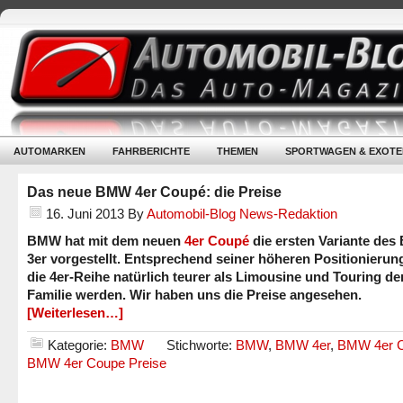
AUTOMARKEN
FAHRBERICHTE
THEMEN
SPORTWAGEN & EXOTE
Das neue BMW 4er Coupé: die Preise
16. Juni 2013
By
Automobil-Blog News-Redaktion
BMW hat mit dem neuen
4er Coupé
die ersten Variante de
3er vorgestellt. Entsprechend seiner höheren Positionierun
die 4er-Reihe natürlich teurer als Limousine und Touring der
Familie werden. Wir haben uns die Preise angesehen.
[Weiterlesen…]
Kategorie:
BMW
Stichworte:
BMW
,
BMW 4er
,
BMW 4er 
BMW 4er Coupe Preise