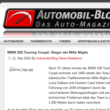
AUTOMARKEN
FAHRBERICHTE
THEMEN
SPORTWAGEN & EXOTE
BMW 328 Touring Coupé: Sieger der Mille Miglia
11. Mai 2010
By
Automobil-Blog News-Redaktion
Nach 70 Jahren konnte der BMW 328 Tour
Coupé erstmals seit 1940 wieder den Sieg
italienischen Traditionsrennen Mille Miglia 
Lucia Galliani und Giuliano Cané fuhren mi
Fahrzeug von 1939 erfolgreich durch die
verschiedenen Wertungsprüfungen und auc
technischen Problemen blieb das Team in 
1.000 Meilen durch Italien verschont.
Auch der dritte Platz ging wie ebenfalls vor 70 Jahren mit den Fahrern 