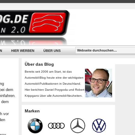
N
HIER WERBEN
ÜBER UNS
Über das Blog
Bereits seit 2006 am Start, ist das
Automobil-Blog heute eine der wichtigsten
ing
Automobil-Publikationen in Deutschland.
 bei dem
Hier berichten Daniel Przygoda und Robert
einfahren.
Krippgans über alle Automobil-Neuheiten.
t dem
Marken
h vor
den
Enzo