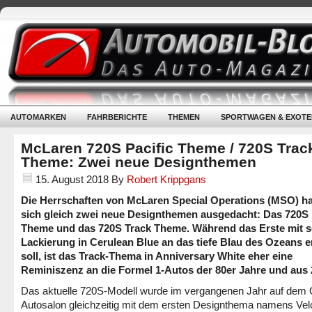
AUTOMARKEN
FAHRBERICHTE
THEMEN
SPORTWAGEN & EXOTE
McLaren 720S Pacific Theme / 720S Trac
Theme: Zwei neue Designthemen
15. August 2018
By
Robert Krippgans
Die Herrschaften von McLaren Special Operations (MSO) h
sich gleich zwei neue Designthemen ausgedacht: Das 720S 
Theme und das 720S Track Theme. Während das Erste mit s
Lackierung in Cerulean Blue an das tiefe Blau des Ozeans e
soll, ist das Track-Thema in Anniversary White eher eine
Reminiszenz an die Formel 1-Autos der 80er Jahre und aus 
Das aktuelle 720S-Modell wurde im vergangenen Jahr auf dem 
Autosalon gleichzeitig mit dem ersten Designthema namens Vel