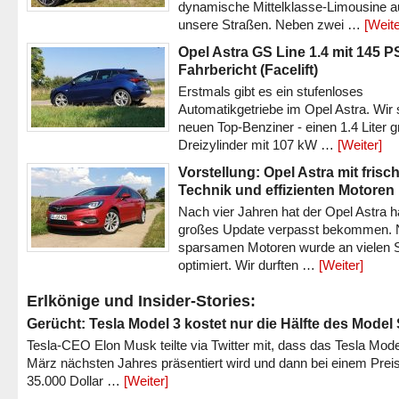
dynamische Mittelklasse-Limousine a
unsere Straßen. Neben zwei …
[Weite
Opel Astra GS Line 1.4 mit 145 P
Fahrbericht (Facelift)
Erstmals gibt es ein stufenloses
Automatikgetriebe im Opel Astra. Wir 
neuen Top-Benziner - einen 1.4 Liter 
Dreizylinder mit 107 kW …
[Weiter]
Vorstellung: Opel Astra mit frisc
Technik und effizienten Motoren
Nach vier Jahren hat der Opel Astra h
großes Update verpasst bekommen.
sparsamen Motoren wurde an vielen S
optimiert. Wir durften …
[Weiter]
Erlkönige und Insider-Stories:
Gerücht: Tesla Model 3 kostet nur die Hälfte des Model
Tesla-CEO Elon Musk teilte via Twitter mit, dass das Tesla Mode
März nächsten Jahres präsentiert wird und dann bei einem Prei
35.000 Dollar …
[Weiter]