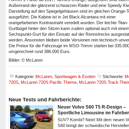
Außenrand der glänzend schwarzen Räder und eine Speedy Kiw
Darstellung auf den Spiegelgehäusen sind im gleichen Orange-
ausgeführt. Die Kabine ist in Jet Black Alcantara mit einer
orangefarbenen Kontrastnaht veredelt wurden. Der leichte Titan-
Gurtbügel hinter den Sitzen kann zudem optional auch mit eine
Sechspunkt-Gurt für den Einsatz auf der Rennstrecke ausgestat
werden. Ansonsten bleiben beide Versionen rein technisch unver
Die Preise für die Fahrzeuge im MSO-Trimm starten bei 335.00
umgerechnet rund 386.000 Euro.
Bilder: © McLaren
Kategorie:
McLaren
,
Sportwagen & Exoten
Stichworte:
M
720S
,
McLaren 720S Pacific Theme
,
McLaren 720S Track The
Neue Tests und Fahrberichte:
Neuer Volvo S60 T5 R-Design –
Sportliche Limousine im Fahrber
SUV? Kombi? Nein! Mit dem neuen V
S60 bringt der schwedische Hersteller