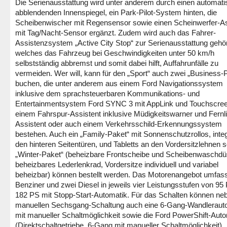
Die Serienausstattung wird unter anderem durch einen automati
abblendenden Innenspiegel, ein Park-Pilot-System hinten, die
Scheibenwischer mit Regensensor sowie einen Scheinwerfer-As
mit Tag/Nacht-Sensor ergänzt. Zudem wird auch das Fahrer-
Assistenzsystem „Active City Stop“ zur Serienausstattung gehö
welches das Fahrzeug bei Geschwindigkeiten unter 50 km/h
selbstständig abbremst und somit dabei hilft, Auffahrunfälle zu
vermeiden. Wer will, kann für den „Sport“ auch zwei „Business-
buchen, die unter anderem aus einem Ford Navigationssystem
inklusive dem sprachsteuerbaren Kommunikations- und
Entertainmentsystem Ford SYNC 3 mit AppLink und Touchscree
einem Fahrspur-Assistent inklusive Müdigkeitswarner und Fernli
Assistent oder auch einem Verkehrsschild-Erkennungssystem
bestehen. Auch ein „Family-Paket“ mit Sonnenschutzrollos, integr
den hinteren Seitentüren, und Tabletts an den Vordersitzlehnen s
„Winter-Paket“ (beheizbare Frontscheibe und Scheibenwaschdü
beheizbares Lederlenkrad, Vordersitze individuell und variabel
beheizbar) können bestellt werden. Das Motorenangebot umfass
Benziner und zwei Diesel in jeweils vier Leistungsstufen von 95
182 PS mit Stopp-Start-Automatik. Für das Schalten können ne
manuellen Sechsgang-Schaltung auch eine 6-Gang-Wandleraut
mit manueller Schaltmöglichkeit sowie die Ford PowerShift-Aut
(Direktschaltgetriebe, 6-Gang mit manueller Schaltmöglichkeit)