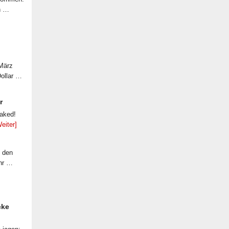
n …
 März
Dollar …
r
eaked!
eiter]
f den
ahr …
cke