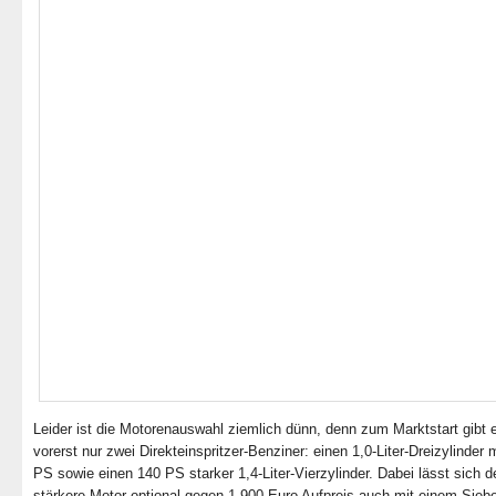
Leider ist die Motorenauswahl ziemlich dünn, denn zum Marktstart gibt 
vorerst nur zwei Direkteinspritzer-Benziner: einen 1,0-Liter-Dreizylinder 
PS sowie einen 140 PS starker 1,4-Liter-Vierzylinder. Dabei lässt sich d
stärkere Motor optional gegen 1.900 Euro Aufpreis auch mit einem Sieb