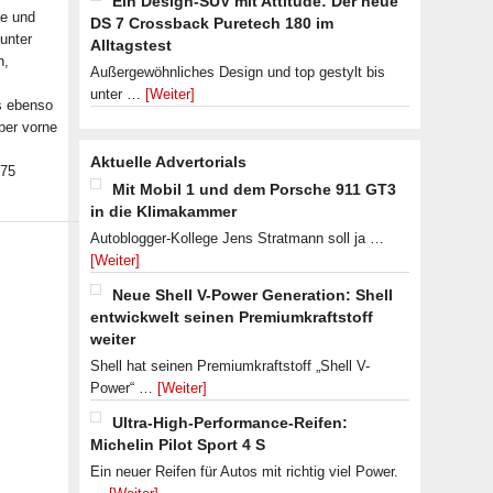
Ein Design-SUV mit Attitude: Der neue
le und
DS 7 Crossback Puretech 180 im
unter
Alltagstest
n,
Außergewöhnliches Design und top gestylt bis
unter …
[Weiter]
s ebenso
ber vorne
Aktuelle Advertorials
 75
Mit Mobil 1 und dem Porsche 911 GT3
in die Klimakammer
Autoblogger-Kollege Jens Stratmann soll ja …
[Weiter]
Neue Shell V-Power Generation: Shell
entwickwelt seinen Premiumkraftstoff
weiter
Shell hat seinen Premiumkraftstoff „Shell V-
Power“ …
[Weiter]
Ultra-High-Performance-Reifen:
Michelin Pilot Sport 4 S
Ein neuer Reifen für Autos mit richtig viel Power.