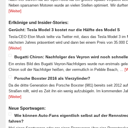
Neben sparsamen Motoren wurde an vielen Stellen optimiert. Wir durfte
[Weiter]
Erlkönige und Insider-Stories:
Gerücht: Tesla Model 3 kostet nur die Hälfte des Model S
Tesla-CEO Elon Musk teilte via Twitter mit, dass das Tesla Model 3 im
nächsten Jahres präsentiert wird und dann bei einem Preis von 35.000 
[Weiter]
Bugatti Chiron: Nachfolger des Veyron wird noch schnelle
Ein erstes Bild des Bugatti Veyron-Nachfolgers wurde nun erstmals gel
Chiron soll der Nachfolger heißen, der vermutlich in Pebble Beach, …
[W
Porsche Boxster 2016 als Vierzylinder?
Da die dritte Generation des Porsche Boxster (981) bereits seit 2012 au
Straßen rollt, wird es Zeit ihn ein wenig aufzubügeln. Im kommenden J
[Weiter]
Neue Sportwagen:
Wie können Auto-Fans eigentlich selbst auf der Rennstre
fahren?