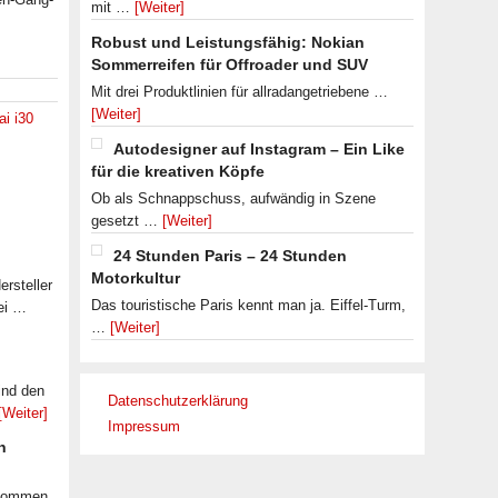
mit …
[Weiter]
Robust und Leistungsfähig: Nokian
Sommerreifen für Offroader und SUV
Mit drei Produktlinien für allradangetriebene …
[Weiter]
i i30
Autodesigner auf Instagram – Ein Like
für die kreativen Köpfe
Ob als Schnappschuss, aufwändig in Szene
gesetzt …
[Weiter]
24 Stunden Paris – 24 Stunden
Motorkultur
rsteller
Das touristische Paris kennt man ja. Eiffel-Turm,
ei …
…
[Weiter]
ind den
Datenschutzerklärung
[Weiter]
Impressum
n
ekommen.