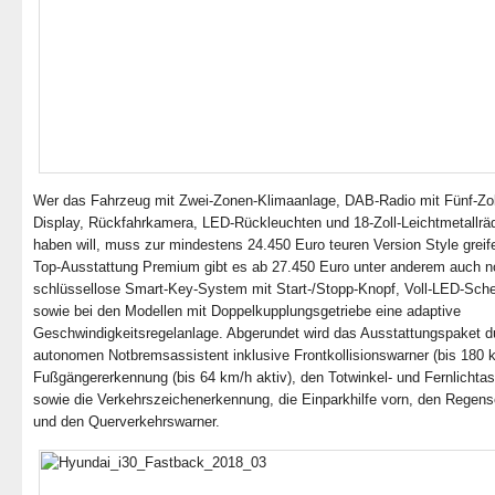
Wer das Fahrzeug mit Zwei-Zonen-Klimaanlage, DAB-Radio mit Fünf-Zol
Display, Rückfahrkamera, LED-Rückleuchten und 18-Zoll-Leichtmetallrä
haben will, muss zur mindestens 24.450 Euro teuren Version Style greife
Top-Ausstattung Premium gibt es ab 27.450 Euro unter anderem auch 
schlüssellose Smart-Key-System mit Start-/Stopp-Knopf, Voll-LED-Sche
sowie bei den Modellen mit Doppelkupplungsgetriebe eine adaptive
Geschwindigkeitsregelanlage. Abgerundet wird das Ausstattungspaket d
autonomen Notbremsassistent inklusive Frontkollisionswarner (bis 180 
Fußgängererkennung (bis 64 km/h aktiv), den Totwinkel- und Fernlichtas
sowie die Verkehrszeichenerkennung, die Einparkhilfe vorn, den Regen
und den Querverkehrswarner.