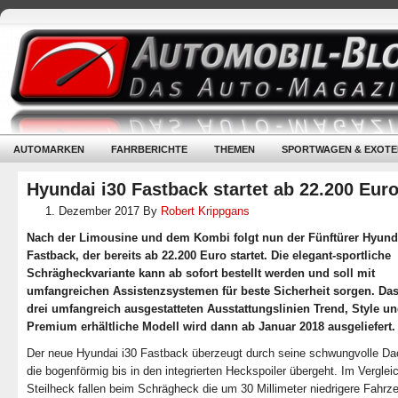
AUTOMARKEN
FAHRBERICHTE
THEMEN
SPORTWAGEN & EXOTE
Hyundai i30 Fastback startet ab 22.200 Eur
1. Dezember 2017
By
Robert Krippgans
Nach der Limousine und dem Kombi folgt nun der Fünftürer Hyunda
Fastback, der bereits ab 22.200 Euro startet. Die elegant-sportliche
Schrägheckvariante kann ab sofort bestellt werden und soll mit
umfangreichen Assistenzsystemen für beste Sicherheit sorgen. Das
drei umfangreich ausgestatteten Ausstattungslinien Trend, Style u
Premium erhältliche Modell wird dann ab Januar 2018 ausgeliefert.
Der neue Hyundai i30 Fastback überzeugt durch seine schwungvolle Dac
die bogenförmig bis in den integrierten Heckspoiler übergeht. Im Vergle
Steilheck fallen beim Schrägheck die um 30 Millimeter niedrigere Fahr