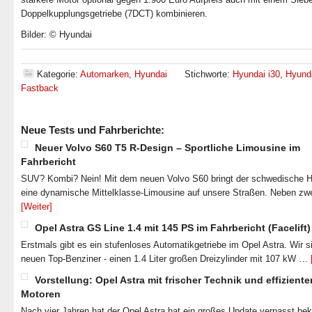
Doppelkupplungsgetriebe (7DCT) kombinieren.
Bilder: © Hyundai
Kategorie:
Automarken
,
Hyundai
Stichworte:
Hyundai i30
,
Hyunda
Fastback
Neue Tests und Fahrberichte:
Neuer Volvo S60 T5 R-Design – Sportliche Limousine im
Fahrbericht
SUV? Kombi? Nein! Mit dem neuen Volvo S60 bringt der schwedische He
eine dynamische Mittelklasse-Limousine auf unsere Straßen. Neben zw
[Weiter]
Opel Astra GS Line 1.4 mit 145 PS im Fahrbericht (Facelift)
Erstmals gibt es ein stufenloses Automatikgetriebe im Opel Astra. Wir s
neuen Top-Benziner - einen 1.4 Liter großen Dreizylinder mit 107 kW …
Vorstellung: Opel Astra mit frischer Technik und effiziente
Motoren
Nach vier Jahren hat der Opel Astra hat ein großes Update verpasst b