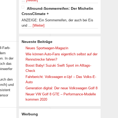
…
[Weiter]
Allround-Sommerreifen: Der Michelin
CrossClimate +
ANZEIGE: Ein Sommerreifen, der auch bei Eis
und …
[Weiter]
Neueste Beiträge
l-Farb-
Neues Sportwagen-Magazin
dern
Wie können Auto-Fans eigentlich selbst auf der
n. In der
Rennstrecke fahren?
noch das
Boost Baby! Suzuki Swift Sport im Alltags-
inwerfer
Check
Fahrbericht: Volkswagen e-Up! – Das Volks-E-
urch den
Auto
km/h) und
Generation digital: Der neue Volkswagen Golf 8
sistent
Neuer VW Golf 8 GTE – Performance-Modelle
sensor
kommen 2020
Werbung