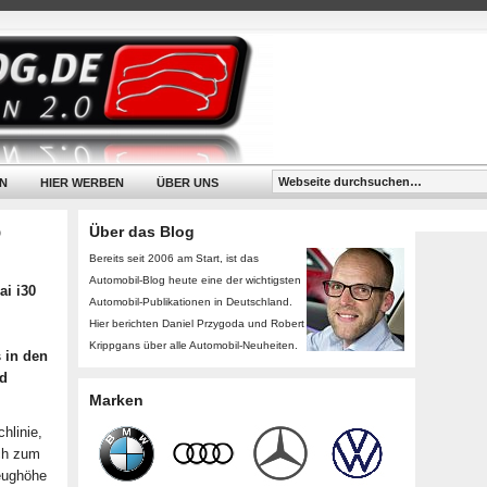
N
HIER WERBEN
ÜBER UNS
o
Über das Blog
Bereits seit 2006 am Start, ist das
Automobil-Blog heute eine der wichtigsten
i i30
Automobil-Publikationen in Deutschland.
Hier berichten Daniel Przygoda und Robert
Krippgans über alle Automobil-Neuheiten.
 in den
nd
Marken
hlinie,
ich zum
zeughöhe