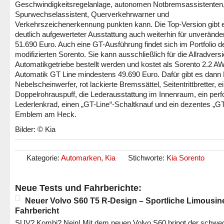
Geschwindigkeitsregelanlage, autonomen Notbremsassistenten
Spurwechselassistent, Querverkehrwarner und
Verkehrszeichenerkennung punkten kann. Die Top-Version gibt e
deutlich aufgewerteter Ausstattung auch weiterhin für unverände
51.690 Euro. Auch eine GT-Ausführung findet sich im Portfolio d
modifizierten Sorento. Sie kann ausschließlich für die Allradversi
Automatikgetriebe bestellt werden und kostet als Sorento 2.2 A
Automatik GT Line mindestens 49.690 Euro. Dafür gibt es dann
Nebelscheinwerfer, rot lackierte Bremssättel, Seitentrittbretter, e
Doppelrohrauspuff, die Lederausstattung im Innenraum, ein perfo
Lederlenkrad, einen „GT-Line“-Schaltknauf und ein dezentes „GT
Emblem am Heck.
Bilder: © Kia
Kategorie:
Automarken
,
Kia
Stichworte:
Kia Sorento
Neue Tests und Fahrberichte:
Neuer Volvo S60 T5 R-Design – Sportliche Limousin
Fahrbericht
SUV? Kombi? Nein! Mit dem neuen Volvo S60 bringt der schwe