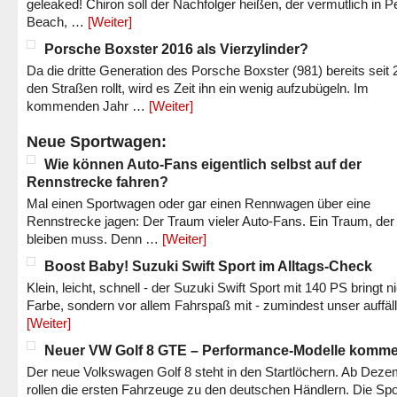
geleaked! Chiron soll der Nachfolger heißen, der vermutlich in P
Beach, …
[Weiter]
Porsche Boxster 2016 als Vierzylinder?
Da die dritte Generation des Porsche Boxster (981) bereits seit 
den Straßen rollt, wird es Zeit ihn ein wenig aufzubügeln. Im
kommenden Jahr …
[Weiter]
Neue Sportwagen:
Wie können Auto-Fans eigentlich selbst auf der
Rennstrecke fahren?
Mal einen Sportwagen oder gar einen Rennwagen über eine
Rennstrecke jagen: Der Traum vieler Auto-Fans. Ein Traum, der
bleiben muss. Denn …
[Weiter]
Boost Baby! Suzuki Swift Sport im Alltags-Check
Klein, leicht, schnell - der Suzuki Swift Sport mit 140 PS bringt n
Farbe, sondern vor allem Fahrspaß mit - zumindest unser auffäl
[Weiter]
Neuer VW Golf 8 GTE – Performance-Modelle komm
Der neue Volkswagen Golf 8 steht in den Startlöchern. Ab Dez
rollen die ersten Fahrzeuge zu den deutschen Händlern. Die Spo