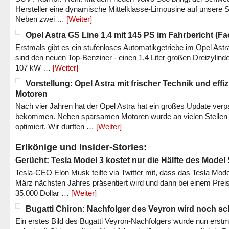
Hersteller eine dynamische Mittelklasse-Limousine auf unsere S
Neben zwei …
[Weiter]
Opel Astra GS Line 1.4 mit 145 PS im Fahrbericht (Fac
Erstmals gibt es ein stufenloses Automatikgetriebe im Opel Astr
sind den neuen Top-Benziner - einen 1.4 Liter großen Dreizylinde
107 kW …
[Weiter]
Vorstellung: Opel Astra mit frischer Technik und effi
Motoren
Nach vier Jahren hat der Opel Astra hat ein großes Update verp
bekommen. Neben sparsamen Motoren wurde an vielen Stellen
optimiert. Wir durften …
[Weiter]
Erlkönige und Insider-Stories:
Gerücht: Tesla Model 3 kostet nur die Hälfte des Model
Tesla-CEO Elon Musk teilte via Twitter mit, dass das Tesla Mode
März nächsten Jahres präsentiert wird und dann bei einem Prei
35.000 Dollar …
[Weiter]
Bugatti Chiron: Nachfolger des Veyron wird noch sc
Ein erstes Bild des Bugatti Veyron-Nachfolgers wurde nun erstm