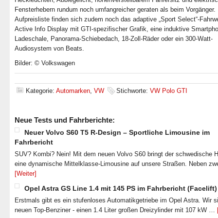
Fensterhebern rundum noch umfangreicher geraten als beim Vorgänger. 
Aufpreisliste finden sich zudem noch das adaptive „Sport Select“-Fahrw
Active Info Display mit GTI-spezifischer Grafik, eine induktive Smartph
Ladeschale, Panorama-Schiebedach, 18-Zoll-Räder oder ein 300-Watt-
Audiosystem von Beats.
Bilder: © Volkswagen
Kategorie:
Automarken
,
VW
Stichworte:
VW Polo GTI
Neue Tests und Fahrberichte:
Neuer Volvo S60 T5 R-Design – Sportliche Limousine im
Fahrbericht
SUV? Kombi? Nein! Mit dem neuen Volvo S60 bringt der schwedische He
eine dynamische Mittelklasse-Limousine auf unsere Straßen. Neben zw
[Weiter]
Opel Astra GS Line 1.4 mit 145 PS im Fahrbericht (Facelift)
Erstmals gibt es ein stufenloses Automatikgetriebe im Opel Astra. Wir s
neuen Top-Benziner - einen 1.4 Liter großen Dreizylinder mit 107 kW …