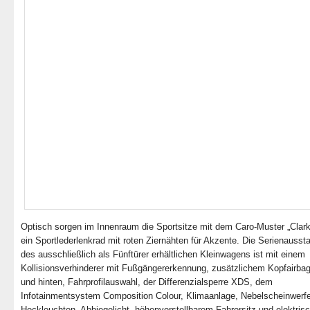
Optisch sorgen im Innenraum die Sportsitze mit dem Caro-Muster „Clark
ein Sportlederlenkrad mit roten Ziernähten für Akzente. Die Serienausst
des ausschließlich als Fünftürer erhältlichen Kleinwagens ist mit einem
Kollisionsverhinderer mit Fußgängererkennung, zusätzlichem Kopfairba
und hinten, Fahrprofilauswahl, der Differenzialsperre XDS, dem
Infotainmentsystem Composition Colour, Klimaanlage, Nebelscheinwerfe
Heckleuchten, Abbiegelicht, höhenverstellbarem Fahrersitz und elektris