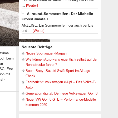
Ein neuer Reifen für Autos mit richtig viel Power.
…
[Weiter]
Allround-Sommerreifen: Der Michelin
CrossClimate +
ANZEIGE: Ein Sommerreifen, der auch bei Eis
und …
[Weiter]
Neueste Beiträge
maximal
Neues Sportwagen-Magazin
noch beim
Wie können Auto-Fans eigentlich selbst auf der
on
Rennstrecke fahren?
SG. Erst
Boost Baby! Suzuki Swift Sport im Alltags-
ion mit
Check
m/h-
Fahrbericht: Volkswagen e-Up! – Das Volks-E-
Auto
Generation digital: Der neue Volkswagen Golf 8
Neuer VW Golf 8 GTE – Performance-Modelle
kommen 2020