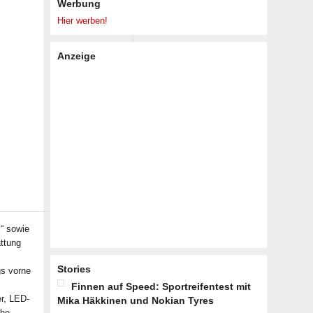
Werbung
Hier werben!
Anzeige
“ sowie
attung
Stories
gs vorne
Finnen auf Speed: Sportreifentest mit
r, LED-
Mika Häkkinen und Nokian Tyres
che