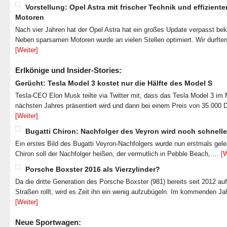
Vorstellung: Opel Astra mit frischer Technik und effiziente
Motoren
Nach vier Jahren hat der Opel Astra hat ein großes Update verpasst b
Neben sparsamen Motoren wurde an vielen Stellen optimiert. Wir durfte
[Weiter]
Erlkönige und Insider-Stories:
Gerücht: Tesla Model 3 kostet nur die Hälfte des Model S
Tesla-CEO Elon Musk teilte via Twitter mit, dass das Tesla Model 3 im
nächsten Jahres präsentiert wird und dann bei einem Preis von 35.000 
[Weiter]
Bugatti Chiron: Nachfolger des Veyron wird noch schnelle
Ein erstes Bild des Bugatti Veyron-Nachfolgers wurde nun erstmals gel
Chiron soll der Nachfolger heißen, der vermutlich in Pebble Beach, …
[W
Porsche Boxster 2016 als Vierzylinder?
Da die dritte Generation des Porsche Boxster (981) bereits seit 2012 au
Straßen rollt, wird es Zeit ihn ein wenig aufzubügeln. Im kommenden J
[Weiter]
Neue Sportwagen: