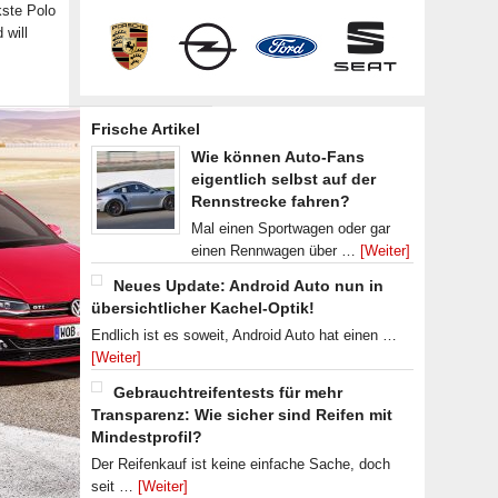
kste Polo
 will
Frische Artikel
Wie können Auto-Fans
eigentlich selbst auf der
Rennstrecke fahren?
Mal einen Sportwagen oder gar
einen Rennwagen über …
[Weiter]
Neues Update: Android Auto nun in
übersichtlicher Kachel-Optik!
Endlich ist es soweit, Android Auto hat einen …
[Weiter]
Gebrauchtreifentests für mehr
Transparenz: Wie sicher sind Reifen mit
Mindestprofil?
Der Reifenkauf ist keine einfache Sache, doch
seit …
[Weiter]