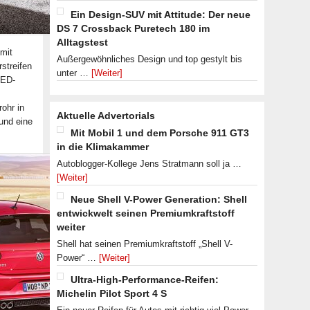
Ein Design-SUV mit Attitude: Der neue
DS 7 Crossback Puretech 180 im
Alltagstest
mit
Außergewöhnliches Design und top gestylt bis
streifen
unter …
[Weiter]
LED-
ohr in
Aktuelle Advertorials
und eine
Mit Mobil 1 und dem Porsche 911 GT3
in die Klimakammer
Autoblogger-Kollege Jens Stratmann soll ja …
[Weiter]
Neue Shell V-Power Generation: Shell
entwickwelt seinen Premiumkraftstoff
weiter
Shell hat seinen Premiumkraftstoff „Shell V-
Power“ …
[Weiter]
Ultra-High-Performance-Reifen:
Michelin Pilot Sport 4 S