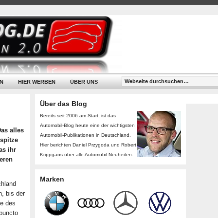
N
HIER WERBEN
ÜBER UNS
Über das Blog
Bereits seit 2006 am Start, ist das
Automobil-Blog heute eine der wichtigsten
as alles
Automobil-Publikationen in Deutschland.
spitze
Hier berichten Daniel Przygoda und Robert
as ihr
Krippgans über alle Automobil-Neuheiten.
seren
Marken
chland
, bis der
de des
 puncto