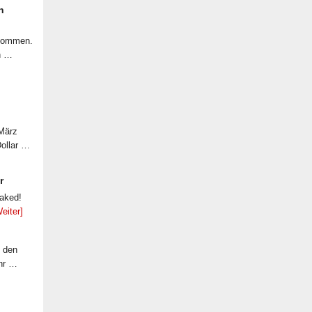
n
ekommen.
n …
 März
Dollar …
r
eaked!
eiter]
f den
ahr …