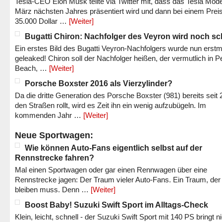
Tesla-CEO Elon Musk teilte via Twitter mit, dass das Tesla Mode
März nächsten Jahres präsentiert wird und dann bei einem Prei
35.000 Dollar …
[Weiter]
Bugatti Chiron: Nachfolger des Veyron wird noch sc
Ein erstes Bild des Bugatti Veyron-Nachfolgers wurde nun erstm
geleaked! Chiron soll der Nachfolger heißen, der vermutlich in P
Beach, …
[Weiter]
Porsche Boxster 2016 als Vierzylinder?
Da die dritte Generation des Porsche Boxster (981) bereits seit 
den Straßen rollt, wird es Zeit ihn ein wenig aufzubügeln. Im
kommenden Jahr …
[Weiter]
Neue Sportwagen:
Wie können Auto-Fans eigentlich selbst auf der
Rennstrecke fahren?
Mal einen Sportwagen oder gar einen Rennwagen über eine
Rennstrecke jagen: Der Traum vieler Auto-Fans. Ein Traum, der
bleiben muss. Denn …
[Weiter]
Boost Baby! Suzuki Swift Sport im Alltags-Check
Klein, leicht, schnell - der Suzuki Swift Sport mit 140 PS bringt n