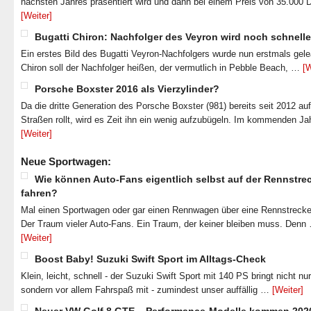
nächsten Jahres präsentiert wird und dann bei einem Preis von 35.000 
[Weiter]
Bugatti Chiron: Nachfolger des Veyron wird noch schnelle
Ein erstes Bild des Bugatti Veyron-Nachfolgers wurde nun erstmals gel
Chiron soll der Nachfolger heißen, der vermutlich in Pebble Beach, …
[W
Porsche Boxster 2016 als Vierzylinder?
Da die dritte Generation des Porsche Boxster (981) bereits seit 2012 au
Straßen rollt, wird es Zeit ihn ein wenig aufzubügeln. Im kommenden J
[Weiter]
Neue Sportwagen:
Wie können Auto-Fans eigentlich selbst auf der Rennstre
fahren?
Mal einen Sportwagen oder gar einen Rennwagen über eine Rennstrecke
Der Traum vieler Auto-Fans. Ein Traum, der keiner bleiben muss. Denn
[Weiter]
Boost Baby! Suzuki Swift Sport im Alltags-Check
Klein, leicht, schnell - der Suzuki Swift Sport mit 140 PS bringt nicht nu
sondern vor allem Fahrspaß mit - zumindest unser auffällig …
[Weiter]