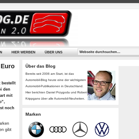
N
HIER WERBEN
ÜBER UNS
 Euro
Über das Blog
Bereits seit 2006 am Start, ist das
Automobil-Blog heute eine der wichtigsten
 bestellt
Automobil-Publikationen in Deutschland.
ei den
Hier berichten Daniel Przygoda und Robert
art mit
Krippgans über alle Automobil-Neuheiten.
b“,
st noch
Marken
arken
en gibt