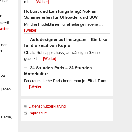
Dollar …
mit …
[Weiter]
Robust und Leistungsfähig: Nokian
r
Sommerreifen für Offroader und SUV
eaked!
Mit drei Produktlinien für allradangetriebene …
eiter]
[Weiter]
Autodesigner auf Instagram – Ein Like
f den
für die kreativen Köpfe
ahr …
Ob als Schnappschuss, aufwändig in Szene
gesetzt …
[Weiter]
24 Stunden Paris – 24 Stunden
Motorkultur
cke
Das touristische Paris kennt man ja. Eiffel-Turm,
…
[Weiter]
 jagen:
 …
Datenschutzerklärung
Impressum
r Farbe,