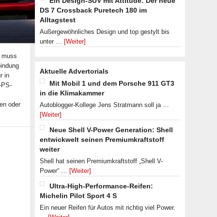
Ein Design-SUV mit Attitude: Der neue
DS 7 Crossback Puretech 180 im
Alltagstest
Außergewöhnliches Design und top gestylt bis
unter …
[Weiter]
, muss
bindung
Aktuelle Advertorials
r in
Mit Mobil 1 und dem Porsche 911 GT3
-PS-
in die Klimakammer
en oder
Autoblogger-Kollege Jens Stratmann soll ja …
[Weiter]
Neue Shell V-Power Generation: Shell
entwickwelt seinen Premiumkraftstoff
weiter
Shell hat seinen Premiumkraftstoff „Shell V-
Power“ …
[Weiter]
Ultra-High-Performance-Reifen:
Michelin Pilot Sport 4 S
Ein neuer Reifen für Autos mit richtig viel Power.