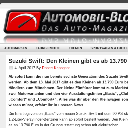
AUTOMARKEN
FAHRBERICHTE
THEMEN
SPORTWAGEN & EXOTE
Suzuki Swift: Den Kleinen gibt es ab 13.790
4. April 2017
By
Robert Krippgans
Ab sofort kann die nun bereits sechste Generation des Suzuki Swift
werden. Ab dem 13. Mai 2017 gibt es den Kleinen ab 13.790 Euro b
Händlern zum Mitnehmen. Der kleine Fünftürer kommt zum Marktst
zwei Motorvarianten und den vier Ausstattungslinien „Basic“, „Clu
„Comfort“ und „Comfort+“. Alles was ihr über den Kleinwagen son
wissen müsst, erfahrt ihr in unseren News.
Die Einstiegsversion „Basic“ vom neuen Suzuki Swift mit dem 90 PS st
1,2-Liter-Vierzylinder-Benziner kann ab sofort bestellt werden. Den Klein
es ab 13.790 Euro in der Grundausstattung schon mit elektrischen