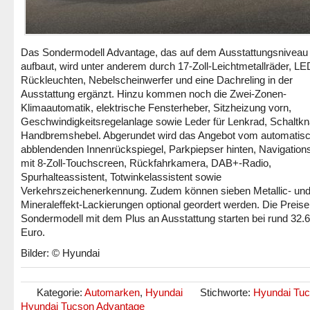
Das Sondermodell Advantage, das auf dem Ausstattungsniveau
aufbaut, wird unter anderem durch 17-Zoll-Leichtmetallräder, LE
Rückleuchten, Nebelscheinwerfer und eine Dachreling in der
Ausstattung ergänzt. Hinzu kommen noch die Zwei-Zonen-
Klimaautomatik, elektrische Fensterheber, Sitzheizung vorn,
Geschwindigkeitsregelanlage sowie Leder für Lenkrad, Schaltkn
Handbremshebel. Abgerundet wird das Angebot vom automatis
abblendenden Innenrückspiegel, Parkpiepser hinten, Navigatio
mit 8-Zoll-Touchscreen, Rückfahrkamera, DAB+-Radio,
Spurhalteassistent, Totwinkelassistent sowie
Verkehrszeichenerkennung. Zudem können sieben Metallic- und
Mineraleffekt-Lackierungen optional geordert werden. Die Preise
Sondermodell mit dem Plus an Ausstattung starten bei rund 32.
Euro.
Bilder: © Hyundai
Kategorie:
Automarken
,
Hyundai
Stichworte:
Hyundai Tu
Hyundai Tucson Advantage