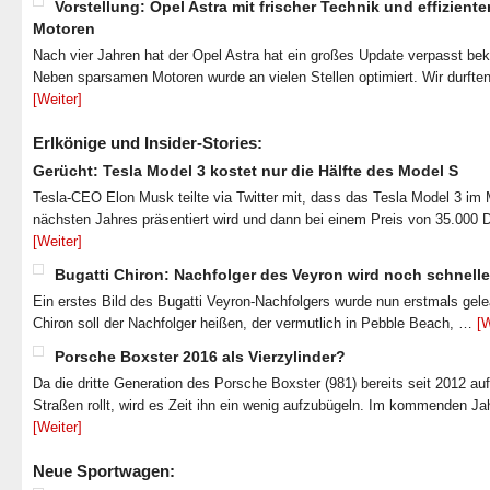
Vorstellung: Opel Astra mit frischer Technik und effiziente
Motoren
Nach vier Jahren hat der Opel Astra hat ein großes Update verpasst b
Neben sparsamen Motoren wurde an vielen Stellen optimiert. Wir durfte
[Weiter]
Erlkönige und Insider-Stories:
Gerücht: Tesla Model 3 kostet nur die Hälfte des Model S
Tesla-CEO Elon Musk teilte via Twitter mit, dass das Tesla Model 3 im
nächsten Jahres präsentiert wird und dann bei einem Preis von 35.000 
[Weiter]
Bugatti Chiron: Nachfolger des Veyron wird noch schnelle
Ein erstes Bild des Bugatti Veyron-Nachfolgers wurde nun erstmals gel
Chiron soll der Nachfolger heißen, der vermutlich in Pebble Beach, …
[W
Porsche Boxster 2016 als Vierzylinder?
Da die dritte Generation des Porsche Boxster (981) bereits seit 2012 au
Straßen rollt, wird es Zeit ihn ein wenig aufzubügeln. Im kommenden J
[Weiter]
Neue Sportwagen: