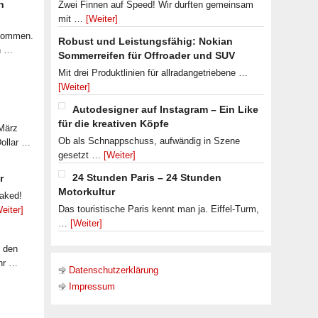
n
Zwei Finnen auf Speed! Wir durften gemeinsam
mit …
[Weiter]
ekommen.
Robust und Leistungsfähig: Nokian
n …
Sommerreifen für Offroader und SUV
Mit drei Produktlinien für allradangetriebene …
[Weiter]
Autodesigner auf Instagram – Ein Like
für die kreativen Köpfe
 März
Ob als Schnappschuss, aufwändig in Szene
Dollar …
gesetzt …
[Weiter]
24 Stunden Paris – 24 Stunden
r
Motorkultur
eaked!
Das touristische Paris kennt man ja. Eiffel-Turm,
eiter]
…
[Weiter]
f den
ahr …
Datenschutzerklärung
Impressum