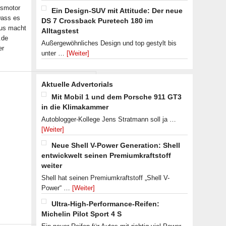
ismotor
Ein Design-SUV mit Attitude: Der neue
Dass es
DS 7 Crossback Puretech 180 im
aus macht
Alltagstest
.de
Außergewöhnliches Design und top gestylt bis
er
unter …
[Weiter]
Aktuelle Advertorials
Mit Mobil 1 und dem Porsche 911 GT3
in die Klimakammer
Autoblogger-Kollege Jens Stratmann soll ja …
[Weiter]
Neue Shell V-Power Generation: Shell
entwickwelt seinen Premiumkraftstoff
weiter
Shell hat seinen Premiumkraftstoff „Shell V-
Power“ …
[Weiter]
Ultra-High-Performance-Reifen:
Michelin Pilot Sport 4 S