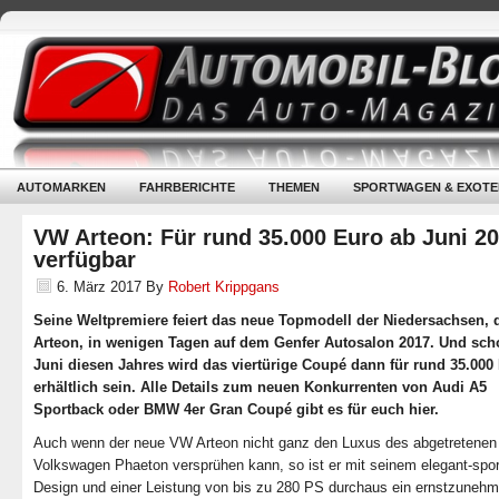
AUTOMARKEN
FAHRBERICHTE
THEMEN
SPORTWAGEN & EXOTE
VW Arteon: Für rund 35.000 Euro ab Juni 2
verfügbar
6. März 2017
By
Robert Krippgans
Seine Weltpremiere feiert das neue Topmodell der Niedersachsen,
Arteon, in wenigen Tagen auf dem Genfer Autosalon 2017. Und sch
Juni diesen Jahres wird das viertürige Coupé dann für rund 35.000
erhältlich sein. Alle Details zum neuen Konkurrenten von Audi A5
Sportback oder BMW 4er Gran Coupé gibt es für euch hier.
Auch wenn der neue VW Arteon nicht ganz den Luxus des abgetretenen
Volkswagen Phaeton versprühen kann, so ist er mit seinem elegant-spor
Design und einer Leistung von bis zu 280 PS durchaus ein ernstzuneh