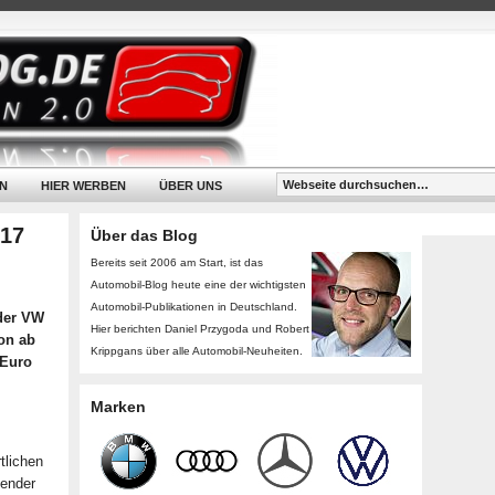
N
HIER WERBEN
ÜBER UNS
017
Über das Blog
Bereits seit 2006 am Start, ist das
Automobil-Blog heute eine der wichtigsten
Automobil-Publikationen in Deutschland.
 der VW
Hier berichten Daniel Przygoda und Robert
on ab
Krippgans über alle Automobil-Neuheiten.
 Euro
Marken
tlichen
mender