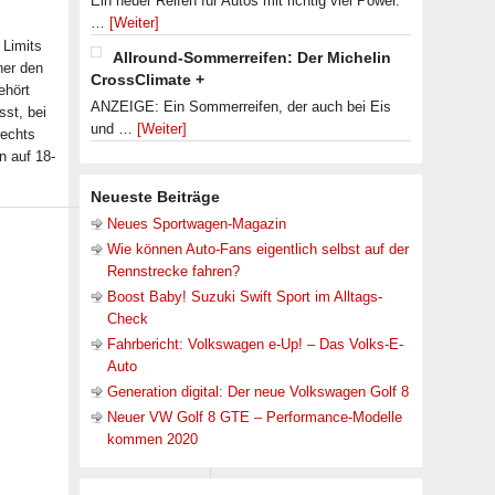
Ein neuer Reifen für Autos mit richtig viel Power.
…
[Weiter]
 Limits
Allround-Sommerreifen: Der Michelin
her den
CrossClimate +
ehört
ANZEIGE: Ein Sommerreifen, der auch bei Eis
st, bei
und …
[Weiter]
rechts
n auf 18-
Neueste Beiträge
Neues Sportwagen-Magazin
Wie können Auto-Fans eigentlich selbst auf der
Rennstrecke fahren?
Boost Baby! Suzuki Swift Sport im Alltags-
Check
Fahrbericht: Volkswagen e-Up! – Das Volks-E-
Auto
Generation digital: Der neue Volkswagen Golf 8
Neuer VW Golf 8 GTE – Performance-Modelle
kommen 2020