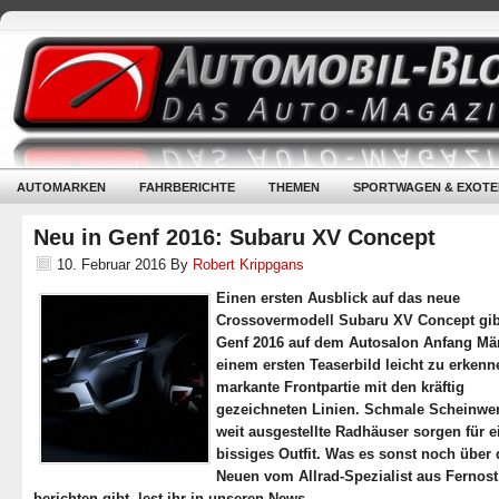
AUTOMARKEN
FAHRBERICHTE
THEMEN
SPORTWAGEN & EXOTE
Neu in Genf 2016: Subaru XV Concept
10. Februar 2016
By
Robert Krippgans
Einen ersten Ausblick auf das neue
Crossovermodell Subaru XV Concept gibt
Genf 2016 auf dem Autosalon Anfang Mär
einem ersten Teaserbild leicht zu erkenn
markante Frontpartie mit den kräftig
gezeichneten Linien. Schmale Scheinwer
weit ausgestellte Radhäuser sorgen für e
bissiges Outfit. Was es sonst noch über
Neuen vom Allrad-Spezialist aus Fernost
berichten gibt, lest ihr in unseren News.