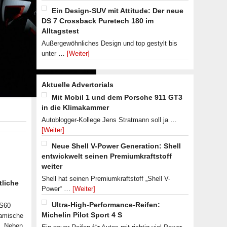
Ein Design-SUV mit Attitude: Der neue
DS 7 Crossback Puretech 180 im
Alltagstest
Außergewöhnliches Design und top gestylt bis
unter …
[Weiter]
Aktuelle Advertorials
Mit Mobil 1 und dem Porsche 911 GT3
in die Klimakammer
Autoblogger-Kollege Jens Stratmann soll ja …
[Weiter]
Neue Shell V-Power Generation: Shell
entwickwelt seinen Premiumkraftstoff
weiter
Shell hat seinen Premiumkraftstoff „Shell V-
tliche
Power“ …
[Weiter]
Ultra-High-Performance-Reifen:
 S60
Michelin Pilot Sport 4 S
namische
n. Neben