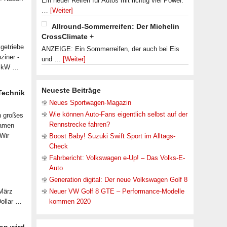
Ein neuer Reifen für Autos mit richtig viel Power.
…
[Weiter]
Allround-Sommerreifen: Der Michelin
CrossClimate +
getriebe
ANZEIGE: Ein Sommerreifen, der auch bei Eis
ziner -
und …
[Weiter]
07 kW …
Neueste Beiträge
 Technik
Neues Sportwagen-Magazin
Wie können Auto-Fans eigentlich selbst auf der
n großes
Rennstrecke fahren?
samen
 Wir
Boost Baby! Suzuki Swift Sport im Alltags-
Check
Fahrbericht: Volkswagen e-Up! – Das Volks-E-
Auto
Generation digital: Der neue Volkswagen Golf 8
 März
Neuer VW Golf 8 GTE – Performance-Modelle
Dollar …
kommen 2020