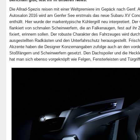
Die Allrad-Spezis reisen mit einer Weltpremiere im Gepäck nach Genf. 
Autosalon 2016 wird am Genfer See erstmals das neue Subaru XV Con
enthüllt. Hier wurde der markentypische Kühlergrill neu interpretiert. Der 
flankiert von schmalen Scheinwerfern, die an Falkenaugen, fest auf ihr Z
fixiert, erinnern sollen. Der robuste Charakter des Fahrzeuges wird durch
ausgestellten Radkästen und den Unterfahrschutz herausgestellt. Frisc
Akzente haben die Designer Konzernangaben zufolge auch an den vord
Stoßfängern und Scheinwerfern gesetzt. Den Dachspoiler und die Heckl
hat man sich ebenso vorgeknöpft wie Felgen, Fensterleisten und Türgrif