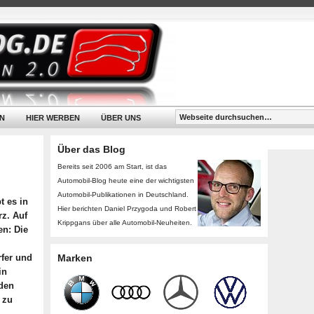
N
HIER WERBEN
ÜBER UNS
Über das Blog
Bereits seit 2006 am Start, ist das
Automobil-Blog heute eine der wichtigsten
Automobil-Publikationen in Deutschland.
 es in
Hier berichten Daniel Przygoda und Robert
z. Auf
Krippgans über alle Automobil-Neuheiten.
en: Die
fer und
Marken
in
 den
 zu