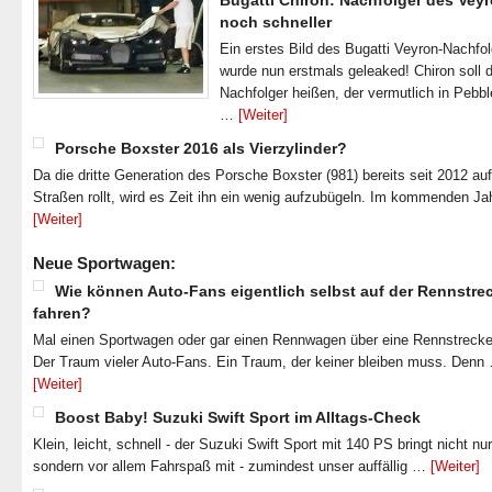
Bugatti Chiron: Nachfolger des Veyr
noch schneller
Ein erstes Bild des Bugatti Veyron-Nachfo
wurde nun erstmals geleaked! Chiron soll 
Nachfolger heißen, der vermutlich in Pebb
…
[Weiter]
Porsche Boxster 2016 als Vierzylinder?
Da die dritte Generation des Porsche Boxster (981) bereits seit 2012 au
Straßen rollt, wird es Zeit ihn ein wenig aufzubügeln. Im kommenden J
[Weiter]
Neue Sportwagen:
Wie können Auto-Fans eigentlich selbst auf der Rennstre
fahren?
Mal einen Sportwagen oder gar einen Rennwagen über eine Rennstrecke
Der Traum vieler Auto-Fans. Ein Traum, der keiner bleiben muss. Denn
[Weiter]
Boost Baby! Suzuki Swift Sport im Alltags-Check
Klein, leicht, schnell - der Suzuki Swift Sport mit 140 PS bringt nicht nu
sondern vor allem Fahrspaß mit - zumindest unser auffällig …
[Weiter]