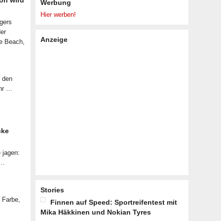
on wird
Werbung
Hier werben!
lgers
der
Anzeige
le Beach,
f den
ahr …
cke
 jagen:
 …
Stories
r Farbe,
Finnen auf Speed: Sportreifentest mit
Mika Häkkinen und Nokian Tyres