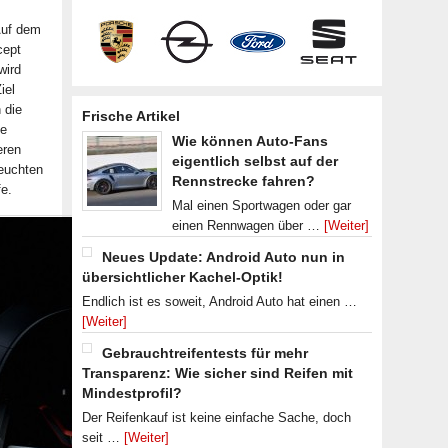
Auf dem
cept
wird
iel
 die
Frische Artikel
he
Wie können Auto-Fans
eren
eigentlich selbst auf der
euchten
Rennstrecke fahren?
fe.
Mal einen Sportwagen oder gar
einen Rennwagen über …
[Weiter]
Neues Update: Android Auto nun in
übersichtlicher Kachel-Optik!
Endlich ist es soweit, Android Auto hat einen …
[Weiter]
Gebrauchtreifentests für mehr
Transparenz: Wie sicher sind Reifen mit
Mindestprofil?
Der Reifenkauf ist keine einfache Sache, doch
seit …
[Weiter]