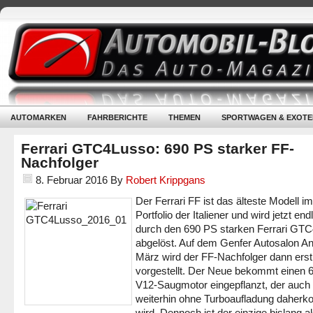
AUTOMARKEN
FAHRBERICHTE
THEMEN
SPORTWAGEN & EXOTE
Ferrari GTC4Lusso: 690 PS starker FF-
Nachfolger
8. Februar 2016
By
Robert Krippgans
Der Ferrari FF ist das älteste Modell im
Portfolio der Italiener und wird jetzt end
durch den 690 PS starken Ferrari GT
abgelöst. Auf dem Genfer Autosalon A
März wird der FF-Nachfolger dann ers
vorgestellt. Der Neue bekommt einen 6,
V12-Saugmotor eingepflanzt, der auch
weiterhin ohne Turboaufladung daher
wird. Dennoch ist der einzige bislang a