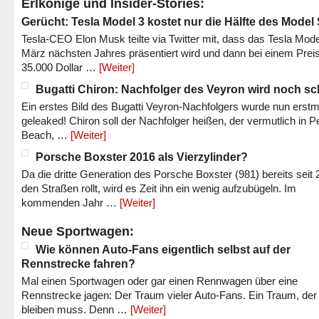
Erlkönige und Insider-Stories:
Gerücht: Tesla Model 3 kostet nur die Hälfte des Model
Tesla-CEO Elon Musk teilte via Twitter mit, dass das Tesla Mode
März nächsten Jahres präsentiert wird und dann bei einem Prei
35.000 Dollar …
[Weiter]
Bugatti Chiron: Nachfolger des Veyron wird noch sc
Ein erstes Bild des Bugatti Veyron-Nachfolgers wurde nun erstm
geleaked! Chiron soll der Nachfolger heißen, der vermutlich in P
Beach, …
[Weiter]
Porsche Boxster 2016 als Vierzylinder?
Da die dritte Generation des Porsche Boxster (981) bereits seit 
den Straßen rollt, wird es Zeit ihn ein wenig aufzubügeln. Im
kommenden Jahr …
[Weiter]
Neue Sportwagen:
Wie können Auto-Fans eigentlich selbst auf der
Rennstrecke fahren?
Mal einen Sportwagen oder gar einen Rennwagen über eine
Rennstrecke jagen: Der Traum vieler Auto-Fans. Ein Traum, der
bleiben muss. Denn …
[Weiter]