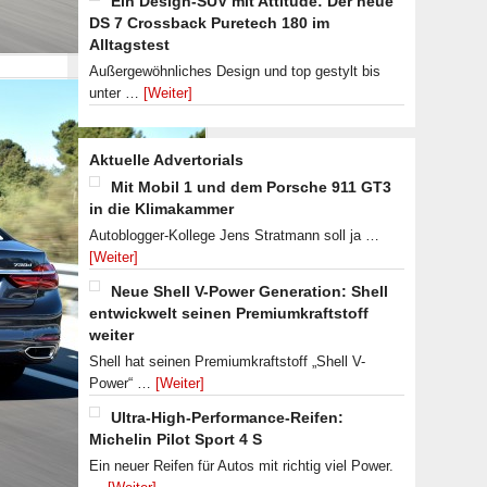
Ein Design-SUV mit Attitude: Der neue
DS 7 Crossback Puretech 180 im
Alltagstest
Außergewöhnliches Design und top gestylt bis
unter …
[Weiter]
Aktuelle Advertorials
Mit Mobil 1 und dem Porsche 911 GT3
in die Klimakammer
Autoblogger-Kollege Jens Stratmann soll ja …
[Weiter]
Neue Shell V-Power Generation: Shell
entwickwelt seinen Premiumkraftstoff
weiter
Shell hat seinen Premiumkraftstoff „Shell V-
Power“ …
[Weiter]
Ultra-High-Performance-Reifen:
Michelin Pilot Sport 4 S
Ein neuer Reifen für Autos mit richtig viel Power.