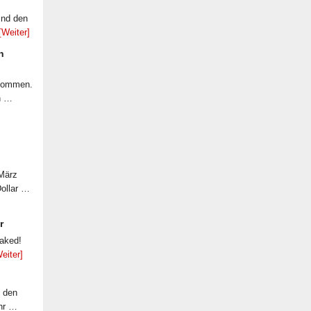
ind den
[Weiter]
n
ekommen.
n …
 März
Dollar …
r
eaked!
eiter]
f den
ahr …