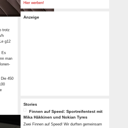
Hier werben!
Anzeige
o trotz
m/h
Le g12
. Es
kann man
Ionen-
 Die 450
100
e
Stories
Finnen auf Speed: Sportreifentest mit
Mika Häkkinen und Nokian Tyres
Zwei Finnen auf Speed! Wir durften gemeinsam