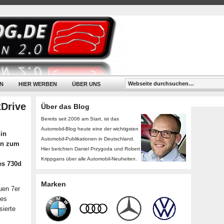
N
HIER WERBEN
ÜBER UNS
xDrive
Über das Blog
Bereits seit 2006 am Start, ist das
Automobil-Blog heute eine der wichtigsten
in
Automobil-Publikationen in Deutschland.
en zum
Hier berichten Daniel Przygoda und Robert
Krippgans über alle Automobil-Neuheiten.
es 730d
Marken
uen 7er
tes
sierte