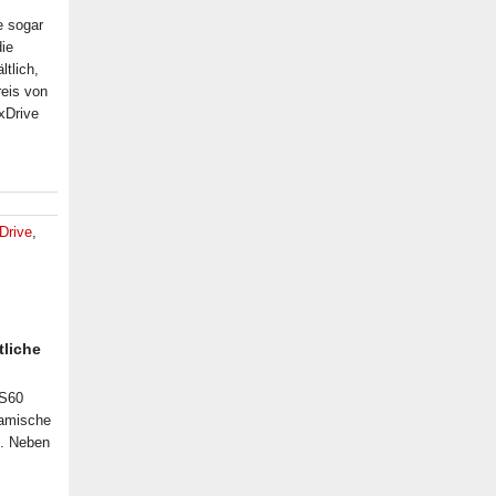
e sogar
die
tlich,
reis von
xDrive
Drive
,
tliche
 S60
namische
n. Neben