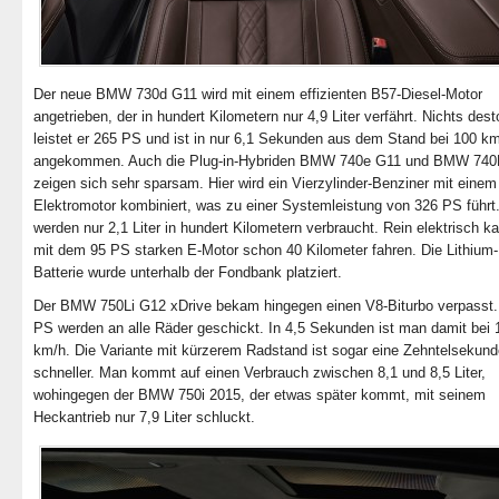
Der neue BMW 730d G11 wird mit einem effizienten B57-Diesel-Motor
angetrieben, der in hundert Kilometern nur 4,9 Liter verfährt. Nichts dest
leistet er 265 PS und ist in nur 6,1 Sekunden aus dem Stand bei 100 k
angekommen. Auch die Plug-in-Hybriden BMW 740e G11 und BMW 740
zeigen sich sehr sparsam. Hier wird ein Vierzylinder-Benziner mit einem
Elektromotor kombiniert, was zu einer Systemleistung von 326 PS führt
werden nur 2,1 Liter in hundert Kilometern verbraucht. Rein elektrisch 
mit dem 95 PS starken E-Motor schon 40 Kilometer fahren. Die Lithium-
Batterie wurde unterhalb der Fondbank platziert.
Der BMW 750Li G12 xDrive bekam hingegen einen V8-Biturbo verpasst.
PS werden an alle Räder geschickt. In 4,5 Sekunden ist man damit bei 
km/h. Die Variante mit kürzerem Radstand ist sogar eine Zehntelsekund
schneller. Man kommt auf einen Verbrauch zwischen 8,1 und 8,5 Liter,
wohingegen der BMW 750i 2015, der etwas später kommt, mit seinem
Heckantrieb nur 7,9 Liter schluckt.