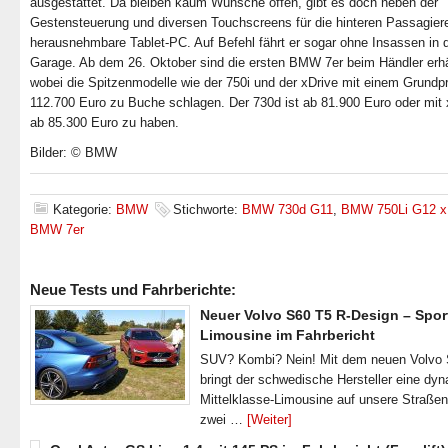
ausgestattet. Da bleiben kaum Wünsche offen, gibt es doch neben der
Gestensteuerung und diversen Touchscreens für die hinteren Passagier
herausnehmbare Tablet-PC. Auf Befehl fährt er sogar ohne Insassen in 
Garage. Ab dem 26. Oktober sind die ersten BMW 7er beim Händler erhäl
wobei die Spitzenmodelle wie der 750i und der xDrive mit einem Grundp
112.700 Euro zu Buche schlagen. Der 730d ist ab 81.900 Euro oder mit 
ab 85.300 Euro zu haben.
Bilder: © BMW
Kategorie:
BMW
Stichworte:
BMW 730d G11
,
BMW 750Li G12 x
BMW 7er
Neue Tests und Fahrberichte:
Neuer Volvo S60 T5 R-Design – Spor
Limousine im Fahrbericht
SUV? Kombi? Nein! Mit dem neuen Volvo
bringt der schwedische Hersteller eine dy
Mittelklasse-Limousine auf unsere Straße
zwei …
[Weiter]