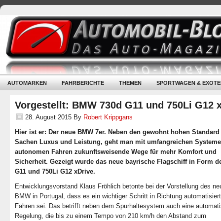
AUTOMARKEN
FAHRBERICHTE
THEMEN
SPORTWAGEN & EXOTE
Vorgestellt: BMW 730d G11 und 750Li G12 
28. August 2015
By
Robert Krippgans
Hier ist er: Der neue BMW 7er. Neben den gewohnt hohen Standard 
Sachen Luxus und Leistung, geht man mit umfangreichen System
autonomen Fahren zukunftsweisende Wege für mehr Komfort und
Sicherheit. Gezeigt wurde das neue bayrische Flagschiff in Form d
G11 und 750Li G12 xDrive.
Entwicklungsvorstand Klaus Fröhlich betonte bei der Vorstellung des ne
BMW in Portugal, dass es ein wichtiger Schritt in Richtung automatisier
Fahren sei. Das betrifft neben dem Spurhaltesystem auch eine automati
Regelung, die bis zu einem Tempo von 210 km/h den Abstand zum