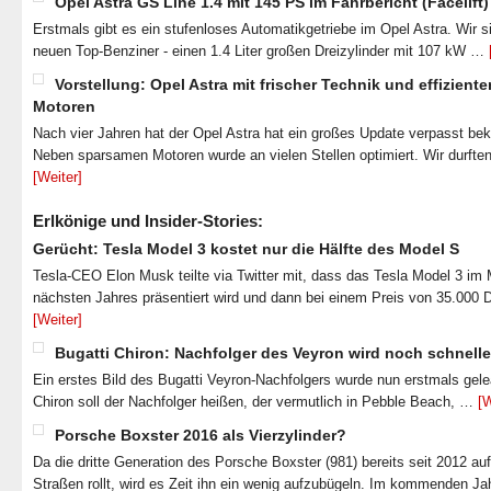
Opel Astra GS Line 1.4 mit 145 PS im Fahrbericht (Facelift)
Erstmals gibt es ein stufenloses Automatikgetriebe im Opel Astra. Wir s
neuen Top-Benziner - einen 1.4 Liter großen Dreizylinder mit 107 kW …
Vorstellung: Opel Astra mit frischer Technik und effiziente
Motoren
Nach vier Jahren hat der Opel Astra hat ein großes Update verpasst b
Neben sparsamen Motoren wurde an vielen Stellen optimiert. Wir durfte
[Weiter]
Erlkönige und Insider-Stories:
Gerücht: Tesla Model 3 kostet nur die Hälfte des Model S
Tesla-CEO Elon Musk teilte via Twitter mit, dass das Tesla Model 3 im
nächsten Jahres präsentiert wird und dann bei einem Preis von 35.000 
[Weiter]
Bugatti Chiron: Nachfolger des Veyron wird noch schnelle
Ein erstes Bild des Bugatti Veyron-Nachfolgers wurde nun erstmals gel
Chiron soll der Nachfolger heißen, der vermutlich in Pebble Beach, …
[W
Porsche Boxster 2016 als Vierzylinder?
Da die dritte Generation des Porsche Boxster (981) bereits seit 2012 au
Straßen rollt, wird es Zeit ihn ein wenig aufzubügeln. Im kommenden J