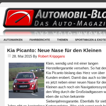
AUTOMARKEN
FAHRBERICHTE
THEMEN
SPORTWAGEN & EXOTE
Kia Picanto: Neue Nase für den Kleinen
28. Mai 2015
By
Robert Krippgans
Klein, wendig und mit einer langen
Herstellergarantie versehen. So hat der
Kia Picanto bislang das Herz von über
Kunden erobert. Damit das auch so blei
es jetzt neben einer neuen Nase für de
Kleinen auch noch ein Navigationssys
den Weg durch die Großstadtgassen w
eben die schon bekannte
Siebenjahresgarantie. Ebenfalls für sie
Jahre gibt es kostenlose Kartenupdates. Was sich sonst noch b