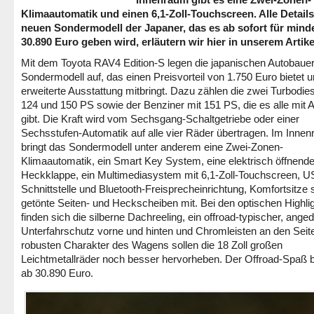
Klimaautomatik und einen 6,1-Zoll-Touchscreen. Alle Detail
neuen Sondermodell der Japaner, das es ab sofort für mind
30.890 Euro geben wird, erläutern wir hier in unserem Artike
Mit dem Toyota RAV4 Edition-S legen die japanischen Autobauer
Sondermodell auf, das einen Preisvorteil von 1.750 Euro bietet u
erweiterte Ausstattung mitbringt. Dazu zählen die zwei Turbodies
124 und 150 PS sowie der Benziner mit 151 PS, die es alle mit A
gibt. Die Kraft wird vom Sechsgang-Schaltgetriebe oder einer
Sechsstufen-Automatik auf alle vier Räder übertragen. Im Inne
bringt das Sondermodell unter anderem eine Zwei-Zonen-
Klimaautomatik, ein Smart Key System, eine elektrisch öffnend
Heckklappe, ein Multimediasystem mit 6,1-Zoll-Touchscreen, U
Schnittstelle und Bluetooth-Freisprecheinrichtung, Komfortsitze
getönte Seiten- und Heckscheiben mit. Bei den optischen Highli
finden sich die silberne Dachreeling, ein offroad-typischer, ange
Unterfahrschutz vorne und hinten und Chromleisten an den Seit
robusten Charakter des Wagens sollen die 18 Zoll großen
Leichtmetallräder noch besser hervorheben. Der Offroad-Spaß b
ab 30.890 Euro.