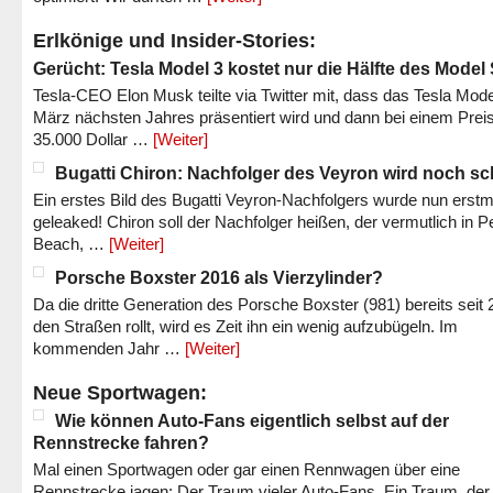
Erlkönige und Insider-Stories:
Gerücht: Tesla Model 3 kostet nur die Hälfte des Model
Tesla-CEO Elon Musk teilte via Twitter mit, dass das Tesla Mode
März nächsten Jahres präsentiert wird und dann bei einem Prei
35.000 Dollar …
[Weiter]
Bugatti Chiron: Nachfolger des Veyron wird noch sc
Ein erstes Bild des Bugatti Veyron-Nachfolgers wurde nun erstm
geleaked! Chiron soll der Nachfolger heißen, der vermutlich in P
Beach, …
[Weiter]
Porsche Boxster 2016 als Vierzylinder?
Da die dritte Generation des Porsche Boxster (981) bereits seit 
den Straßen rollt, wird es Zeit ihn ein wenig aufzubügeln. Im
kommenden Jahr …
[Weiter]
Neue Sportwagen:
Wie können Auto-Fans eigentlich selbst auf der
Rennstrecke fahren?
Mal einen Sportwagen oder gar einen Rennwagen über eine
Rennstrecke jagen: Der Traum vieler Auto-Fans. Ein Traum, der