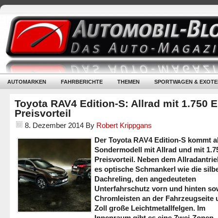
AUTOMARKEN
FAHRBERICHTE
THEMEN
SPORTWAGEN & EXOTE
Toyota RAV4 Edition-S: Allrad mit 1.750 
Preisvorteil
8. Dezember 2014
By
Robert Krippgans
Der Toyota RAV4 Edition-S kommt a
Sondermodell mit Allrad und mit 1.7
Preisvorteil. Neben dem Allradantrie
es optische Schmankerl wie die silb
Dachreling, den angedeuteten
Unterfahrschutz vorn und hinten so
Chromleisten an der Fahrzeugseite 
Zoll große Leichtmetallfelgen. Im
Innenraum gibt es eine Zwei-Zonen-